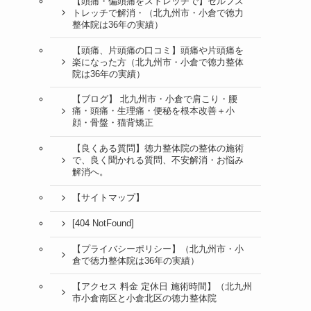
【頭痛・偏頭痛をストレッチで】セルフス
トレッチで解消・（北九州市・小倉で徳力
整体院は36年の実績）
【頭痛、片頭痛の口コミ】頭痛や片頭痛を
楽になった方（北九州市・小倉で徳力整体
院は36年の実績）
【ブログ】 北九州市・小倉で肩こり・腰
痛・頭痛・生理痛・便秘を根本改善＋小
顔・骨盤・猫背矯正
【良くある質問】徳力整体院の整体の施術
で、良く聞かれる質問、不安解消・お悩み
解消へ。
【サイトマップ】
[404 NotFound]
【プライバシーポリシー】（北九州市・小
倉で徳力整体院は36年の実績）
【アクセス 料金 定休日 施術時間】（北九州
市小倉南区と小倉北区の徳力整体院