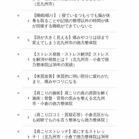
（北九州市）
【睡眠/眠り】｜寝ているつもりでも脳が休
養を取ることや記憶の整理以外の時間が体
が回復する睡眠ができていないと
【頭が大きく見える】痛みやコリは頭まで
変えてしまう北九州市の徳力整体院
【ストレス発散・ストレス解消】ストレス
を解消や発散とは？（北九州市・小倉で徳
力整体院は36年の実績）
【体質改善】体質的に弱い部分に疲れがた
まり、痛みやコリになる
【肩こりの施術】肩こりの真の原因を解く
施術：骨盤・背骨の歪みを整える北九州
市・小倉の徳力整体院
（肩こり口コミ・質疑応答）小倉北区から
も経験でものを言う整体なら徳力整体院｜
【肩こりストレッチ】楽にするストレッ
チ！（北九州市・小倉で徳力整体院は36年