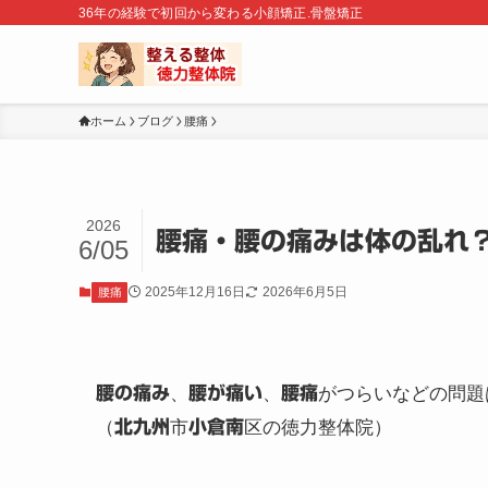
36年の経験で初回から変わる小顔矯正.骨盤矯正
ホーム
ブログ
腰痛
2026
腰痛・腰の痛みは体の乱れ
6/05
2025年12月16日
2026年6月5日
腰痛
腰の痛み
、
腰が痛い
、
腰痛
がつらいなどの問題
（
北九州
市
小倉南
区の徳力整体院）