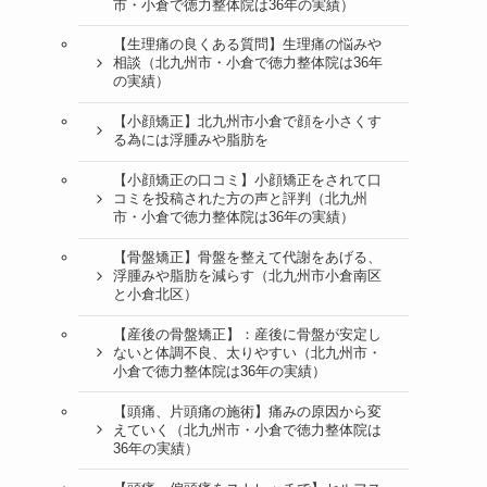
市・小倉で徳力整体院は36年の実績）
【生理痛の良くある質問】生理痛の悩みや
相談（北九州市・小倉で徳力整体院は36年
の実績）
【小顔矯正】北九州市小倉で顔を小さくす
る為には浮腫みや脂肪を
【小顔矯正の口コミ】小顔矯正をされて口
コミを投稿された方の声と評判（北九州
市・小倉で徳力整体院は36年の実績）
【骨盤矯正】骨盤を整えて代謝をあげる、
浮腫みや脂肪を減らす（北九州市小倉南区
と小倉北区）
【産後の骨盤矯正】：産後に骨盤が安定し
ないと体調不良、太りやすい（北九州市・
小倉で徳力整体院は36年の実績）
【頭痛、片頭痛の施術】痛みの原因から変
えていく（北九州市・小倉で徳力整体院は
36年の実績）