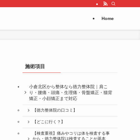
Home
施術項目
小倉北区から整体なら徳力整体院｜肩こ
り・腰痛・頭痛・生理痛・骨盤矯正・猫背
矯正・小顔矯正まで対応
【徳力整体院の口コミ】
【どこに行く？】
【検査重視】痛みやコリは体を検査する事
から・徳力整体院は検査することが基本