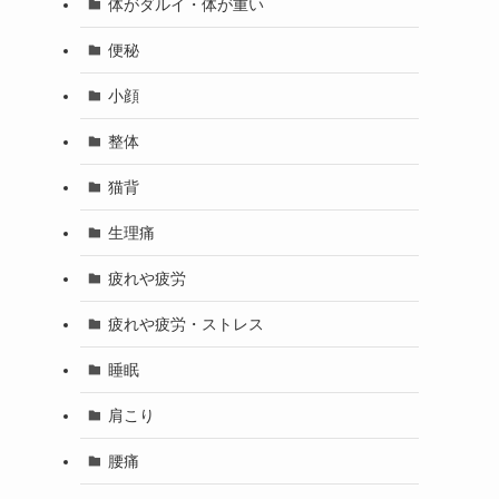
体がダルイ・体が重い
便秘
小顔
整体
猫背
生理痛
疲れや疲労
疲れや疲労・ストレス
睡眠
肩こり
腰痛