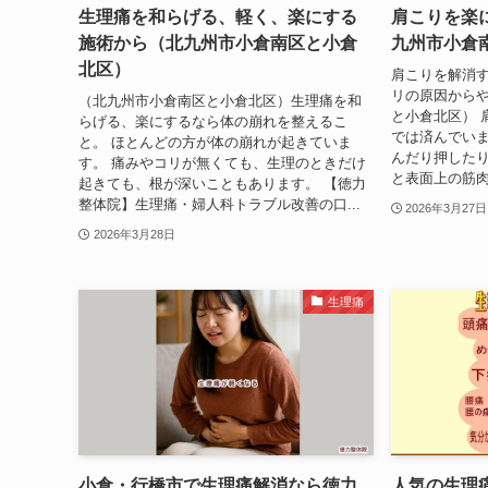
生理痛を和らげる、軽く、楽にする
肩こりを楽
施術から（北九州市小倉南区と小倉
九州市小倉
北区）
肩こりを解消
リの原因から
（北九州市小倉南区と小倉北区）生理痛を和
と小倉北区） 
らげる、楽にするなら体の崩れを整えるこ
では済んでいま
と。 ほとんどの方が体の崩れが起きていま
んだり押した
す。 痛みやコリが無くても、生理のときだけ
と表面上の筋肉
起きても、根が深いこともあります。 【徳力
整体院】生理痛・婦人科トラブル改善の口...
2026年3月27日
2026年3月28日
生理痛
小倉・行橋市で生理痛解消なら徳力
人気の生理