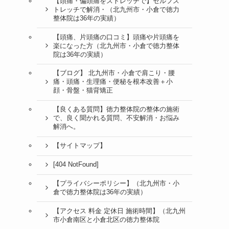
【頭痛・偏頭痛をストレッチで】セルフス
トレッチで解消・（北九州市・小倉で徳力
整体院は36年の実績）
【頭痛、片頭痛の口コミ】頭痛や片頭痛を
楽になった方（北九州市・小倉で徳力整体
院は36年の実績）
【ブログ】 北九州市・小倉で肩こり・腰
痛・頭痛・生理痛・便秘を根本改善＋小
顔・骨盤・猫背矯正
【良くある質問】徳力整体院の整体の施術
で、良く聞かれる質問、不安解消・お悩み
解消へ。
【サイトマップ】
[404 NotFound]
【プライバシーポリシー】（北九州市・小
倉で徳力整体院は36年の実績）
【アクセス 料金 定休日 施術時間】（北九州
市小倉南区と小倉北区の徳力整体院