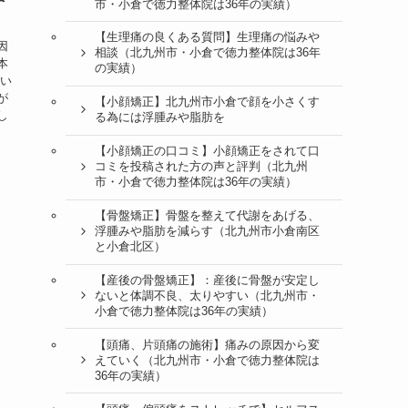
市・小倉で徳力整体院は36年の実績）
【生理痛の良くある質問】生理痛の悩みや
因
相談（北九州市・小倉で徳力整体院は36年
本
の実績）
てい
が
【小顔矯正】北九州市小倉で顔を小さくす
し
る為には浮腫みや脂肪を
【小顔矯正の口コミ】小顔矯正をされて口
コミを投稿された方の声と評判（北九州
市・小倉で徳力整体院は36年の実績）
【骨盤矯正】骨盤を整えて代謝をあげる、
浮腫みや脂肪を減らす（北九州市小倉南区
と小倉北区）
【産後の骨盤矯正】：産後に骨盤が安定し
ないと体調不良、太りやすい（北九州市・
小倉で徳力整体院は36年の実績）
【頭痛、片頭痛の施術】痛みの原因から変
えていく（北九州市・小倉で徳力整体院は
36年の実績）