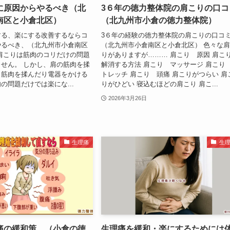
に原因からやるべき（北
3６年の徳力整体院の肩こりの口コ
南区と小倉北区）
（北九州市小倉の徳力整体院）
する、楽にする改善するならコ
3６年の経験の徳力整体院の肩こりの口コ
やるべき、（北九州市小倉南区
（北九州市小倉南区と小倉北区） 色々な
肩こりは筋肉のコリだけの問題
りがありますが……… 肩こり 原因 肩
せん。 しかし、肩の筋肉を揉
解消する方法 肩こり マッサージ 肩こり
り筋肉を揉んだり電器をかける
トレッチ 肩こり 頭痛 肩こりがつらい 肩
の問題だけでは楽にな...
りがひどい 寝込むほどの肩こり 肩こ...
2026年3月26日
生理痛
生
痛の緩和策、（小倉の徳
生理痛を緩和・楽にするためには