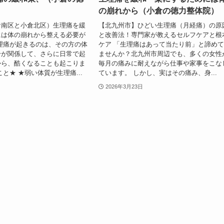
の崩れから（小倉の徳力整体院）
倉南区と小倉北区）生理痛を緩
【北九州市】ひどい生理痛（月経痛）の原
には体の崩れから整える必要が
と改善法！専門家が教えるセルフケアと根
理痛が起きるのは、その方の体
ケア 「生理痛はあって当たり前」と諦め
分が関係して、さらに日常で起
ませんか？北九州市周辺でも、多くの女性
から、酷くなることも起こりま
毎月の痛みに耐えながら仕事や家事をこな
と★ ★弱い体質が生理痛...
ています。 しかし、実はその痛み、身...
2026年3月23日