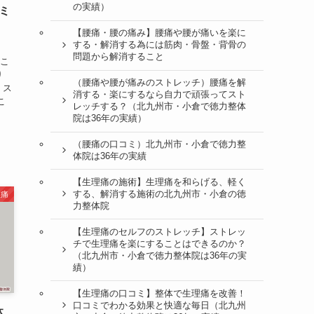
の実績）
ミ
【腰痛・腰の痛み】腰痛や腰が痛いを楽に
する・解消する為には筋肉・骨盤・背骨の
ミ
問題から解消すること
肩こ
こり
（腰痛や腰が痛みのストレッチ）腰痛を解
 ス
消する・楽にするなら自力で頑張ってスト
こ
レッチする？（北九州市・小倉で徳力整体
院は36年の実績）
（腰痛の口コミ）北九州市・小倉で徳力整
体院は36年の実績
【生理痛の施術】生理痛を和らげる、軽く
する、解消する施術の北九州市・小倉の徳
理痛
力整体院
【生理痛のセルフのストレッチ】ストレッ
チで生理痛を楽にすることはできるのか？
（北九州市・小倉で徳力整体院は36年の実
績）
【生理痛の口コミ】整体で生理痛を改善！
口コミでわかる効果と快適な毎日（北九州
体