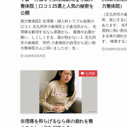
整体院｜口コミ25選と人気の秘密を
力整体院）
公開
（北九州市小
和、楽にする
徳力整体院】生理痛・婦人科トラブル改善の
あります。 生
口コミ 北九州市小倉南区と小倉北区から。 生
質的に弱い部
理痛を解消するなら原因から。 腹痛やお腹が
きる体の崩れ
痛い、しくしくする、薬が効かない 1. 北九州
す。 検査するこ
市小倉南区 30代 小倉南区の自宅から近い徳
力整体院さんに伺いましたが、生...
2026年3月24日
2026年3月25日
生理痛
生理痛を和らげるなら体の崩れを整