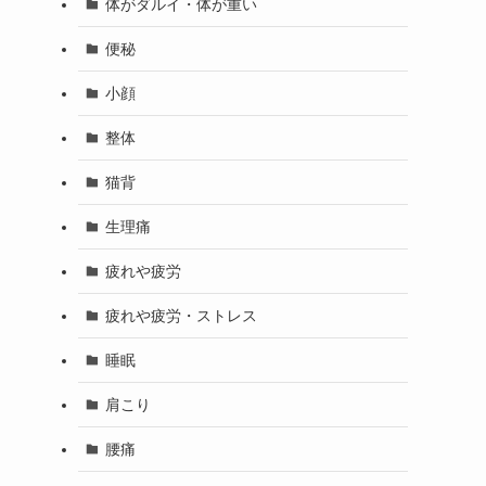
体がダルイ・体が重い
便秘
小顔
整体
猫背
生理痛
疲れや疲労
疲れや疲労・ストレス
睡眠
肩こり
腰痛