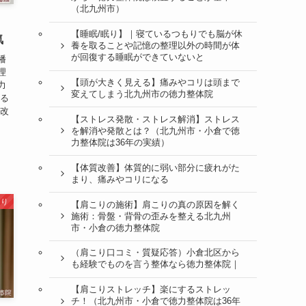
（北九州市）
・
【睡眠/眠り】｜寝ているつもりでも脳が休
気
養を取ることや記憶の整理以外の時間が体
が回復する睡眠ができていないと
幡
理
【頭が大きく見える】痛みやコリは頭まで
力
変えてしまう北九州市の徳力整体院
する
ル改
【ストレス発散・ストレス解消】ストレス
を解消や発散とは？（北九州市・小倉で徳
力整体院は36年の実績）
【体質改善】体質的に弱い部分に疲れがた
まり、痛みやコリになる
こり
【肩こりの施術】肩こりの真の原因を解く
施術：骨盤・背骨の歪みを整える北九州
市・小倉の徳力整体院
（肩こり口コミ・質疑応答）小倉北区から
も経験でものを言う整体なら徳力整体院｜
【肩こりストレッチ】楽にするストレッ
チ！（北九州市・小倉で徳力整体院は36年