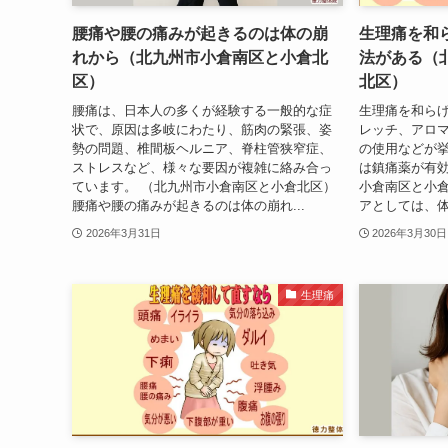
腰痛や腰の痛みが起きるのは体の崩
生理痛を和
れから（北九州市小倉南区と小倉北
法がある（
区）
北区）
腰痛は、日本人の多くが経験する一般的な症
生理痛を和ら
状で、原因は多岐にわたり、筋肉の緊張、姿
レッチ、アロ
勢の問題、椎間板ヘルニア、脊柱管狭窄症、
の使用などが
ストレスなど、様々な要因が複雑に絡み合っ
は鎮痛薬が有
ています。 （北九州市小倉南区と小倉北区）
小倉南区と小倉
腰痛や腰の痛みが起きるのは体の崩れ...
アとしては、体
2026年3月31日
2026年3月30日
生理痛