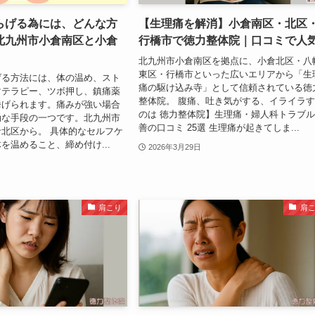
らげる為には、どんな方
【生理痛を解消】小倉南区・北区
北九州市小倉南区と小倉
行橋市で徳力整体院｜口コミで人
北九州市小倉南区を拠点に、小倉北区・八
東区・行橋市といった広いエリアから「生
げる方法には、体の温め、スト
痛の駆け込み寺」として信頼されている徳
マテラピー、ツボ押し、鎮痛薬
整体院。 腹痛、吐き気がする、イライラ
挙げられます。痛みが強い場合
のは 徳力整体院】生理痛・婦人科トラブ
効な手段の一つです。北九州市
善の口コミ 25選 生理痛が起きてしま...
北区から。 具体的なセルフケ
を温めること、締め付け...
2026年3月29日
肩こり
肩