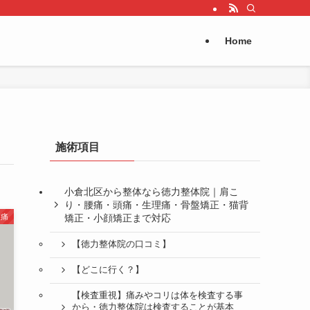
Home
施術項目
小倉北区から整体なら徳力整体院｜肩こ
り・腰痛・頭痛・生理痛・骨盤矯正・猫背
矯正・小顔矯正まで対応
理痛
【徳力整体院の口コミ】
【どこに行く？】
【検査重視】痛みやコリは体を検査する事
から・徳力整体院は検査することが基本