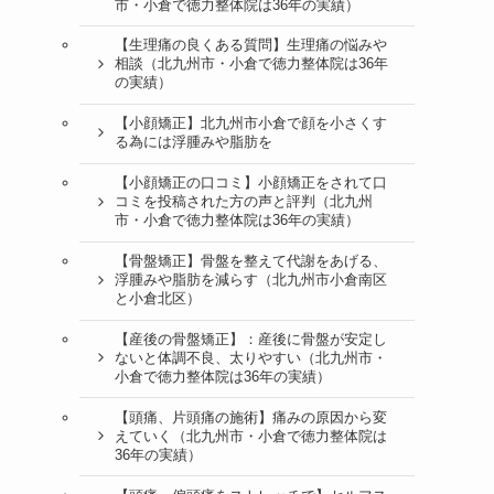
市・小倉で徳力整体院は36年の実績）
【生理痛の良くある質問】生理痛の悩みや
相談（北九州市・小倉で徳力整体院は36年
の実績）
【小顔矯正】北九州市小倉で顔を小さくす
る為には浮腫みや脂肪を
【小顔矯正の口コミ】小顔矯正をされて口
コミを投稿された方の声と評判（北九州
市・小倉で徳力整体院は36年の実績）
【骨盤矯正】骨盤を整えて代謝をあげる、
浮腫みや脂肪を減らす（北九州市小倉南区
と小倉北区）
【産後の骨盤矯正】：産後に骨盤が安定し
ないと体調不良、太りやすい（北九州市・
小倉で徳力整体院は36年の実績）
【頭痛、片頭痛の施術】痛みの原因から変
えていく（北九州市・小倉で徳力整体院は
36年の実績）