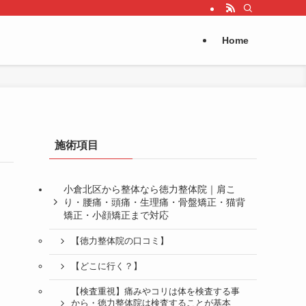
Home
施術項目
小倉北区から整体なら徳力整体院｜肩こ
り・腰痛・頭痛・生理痛・骨盤矯正・猫背
矯正・小顔矯正まで対応
【徳力整体院の口コミ】
【どこに行く？】
【検査重視】痛みやコリは体を検査する事
から・徳力整体院は検査することが基本