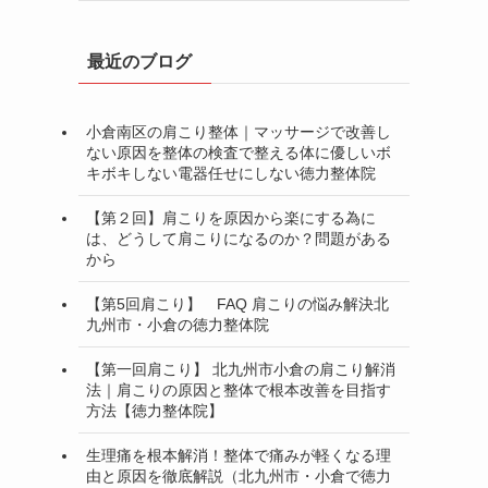
最近のブログ
小倉南区の肩こり整体｜マッサージで改善し
ない原因を整体の検査で整える体に優しいボ
キボキしない電器任せにしない徳力整体院
【第２回】肩こりを原因から楽にする為に
は、どうして肩こりになるのか？問題がある
から
【第5回肩こり】 FAQ 肩こりの悩み解決北
九州市・小倉の徳力整体院
【第一回肩こり】 北九州市小倉の肩こり解消
法｜肩こりの原因と整体で根本改善を目指す
方法【徳力整体院】
生理痛を根本解消！整体で痛みが軽くなる理
由と原因を徹底解説（北九州市・小倉で徳力