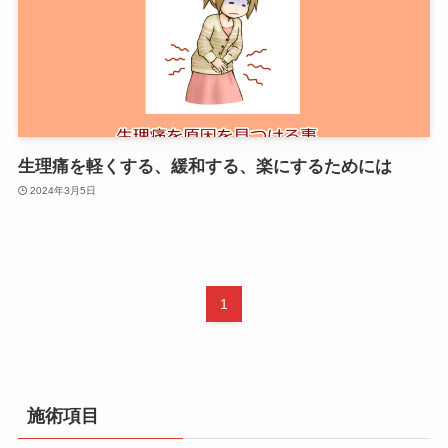
生理痛を軽くする、緩和する、楽にするためには
2024年3月5日
1
施術項目