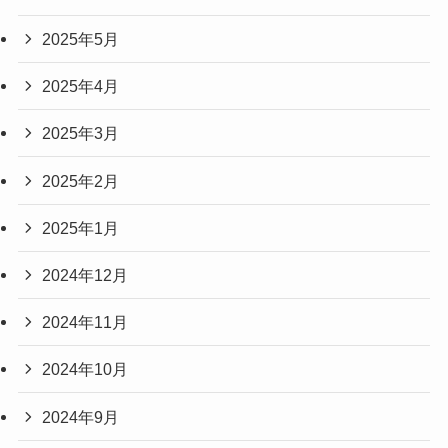
2025年5月
2025年4月
2025年3月
2025年2月
2025年1月
2024年12月
2024年11月
2024年10月
2024年9月