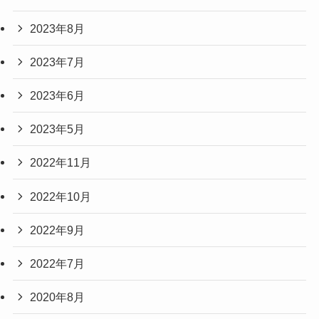
2023年8月
2023年7月
2023年6月
2023年5月
2022年11月
2022年10月
2022年9月
2022年7月
2020年8月