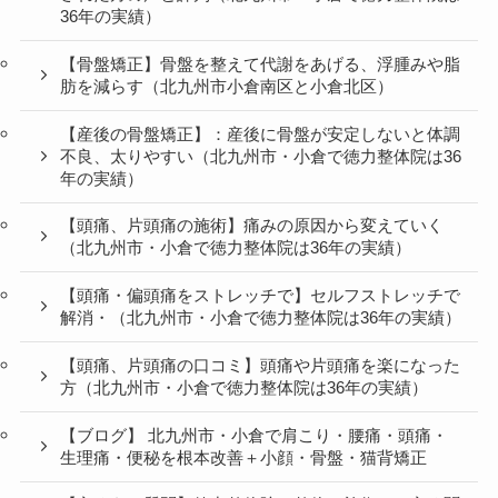
36年の実績）
【骨盤矯正】骨盤を整えて代謝をあげる、浮腫みや脂
肪を減らす（北九州市小倉南区と小倉北区）
【産後の骨盤矯正】：産後に骨盤が安定しないと体調
不良、太りやすい（北九州市・小倉で徳力整体院は36
年の実績）
【頭痛、片頭痛の施術】痛みの原因から変えていく
（北九州市・小倉で徳力整体院は36年の実績）
【頭痛・偏頭痛をストレッチで】セルフストレッチで
解消・（北九州市・小倉で徳力整体院は36年の実績）
【頭痛、片頭痛の口コミ】頭痛や片頭痛を楽になった
方（北九州市・小倉で徳力整体院は36年の実績）
【ブログ】 北九州市・小倉で肩こり・腰痛・頭痛・
生理痛・便秘を根本改善＋小顔・骨盤・猫背矯正