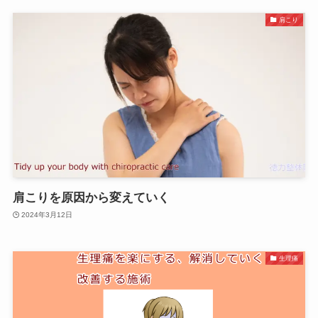
肩こり
肩こりを原因から変えていく
2024年3月12日
生理痛