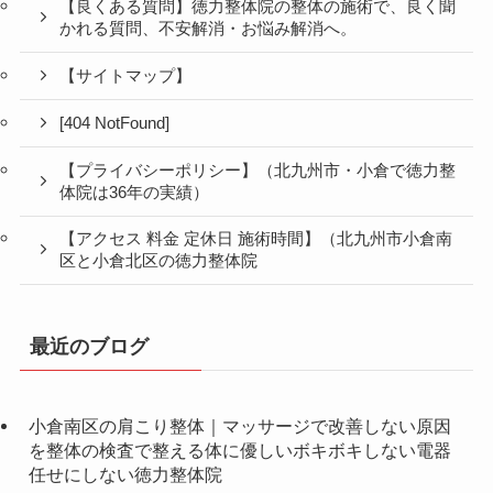
【良くある質問】徳力整体院の整体の施術で、良く聞
かれる質問、不安解消・お悩み解消へ。
【サイトマップ】
[404 NotFound]
【プライバシーポリシー】（北九州市・小倉で徳力整
体院は36年の実績）
【アクセス 料金 定休日 施術時間】（北九州市小倉南
区と小倉北区の徳力整体院
最近のブログ
小倉南区の肩こり整体｜マッサージで改善しない原因
を整体の検査で整える体に優しいボキボキしない電器
任せにしない徳力整体院