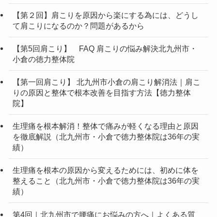
【第２回】肩こりを原因から楽にする為には、どうし
て肩こりになるのか？問題があるから
【第5回肩こり】 FAQ 肩こりの悩み解決北九州市・
小倉の徳力整体院
【第一回肩こり】 北九州市小倉の肩こり解消法｜肩こ
りの原因と整体で根本改善を目指す方法【徳力整体
院】
生理痛を根本解消！整体で痛みが軽くなる理由と原因
を徹底解説（北九州市・小倉で徳力整体院は36年の実
績）
生理痛を根本の原因から変えるためには、初めに体を
整えること（北九州市・小倉で徳力整体院は36年の実
績）
第4回｜北九州市で腰痛にお悩みの方へ｜よくある質