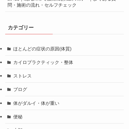
問・施術の流れ・セルフチェック
カテゴリー
ほとんどの症状の原因(体質)
カイロプラクティック・整体
ストレス
ブログ
体がダルイ・体が重い
便秘