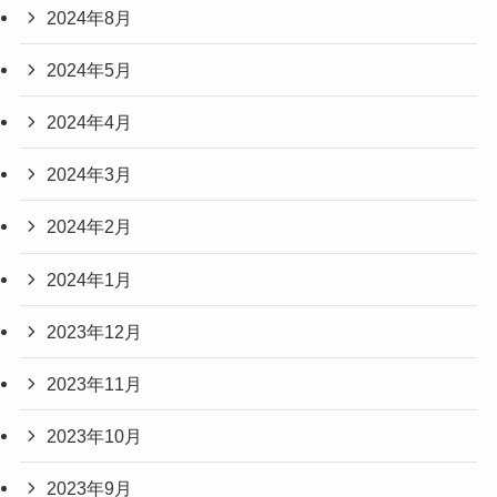
2024年8月
2024年5月
2024年4月
2024年3月
2024年2月
2024年1月
2023年12月
2023年11月
2023年10月
2023年9月