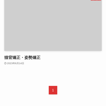
猫背矯正・姿勢矯正
2023年6月14日
1