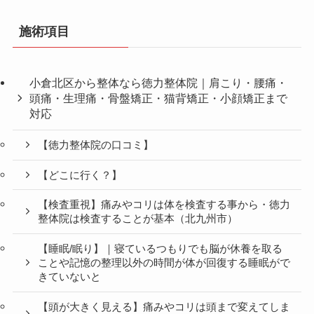
施術項目
小倉北区から整体なら徳力整体院｜肩こり・腰痛・
頭痛・生理痛・骨盤矯正・猫背矯正・小顔矯正まで
対応
【徳力整体院の口コミ】
【どこに行く？】
【検査重視】痛みやコリは体を検査する事から・徳力
整体院は検査することが基本（北九州市）
【睡眠/眠り】｜寝ているつもりでも脳が休養を取る
ことや記憶の整理以外の時間が体が回復する睡眠がで
きていないと
【頭が大きく見える】痛みやコリは頭まで変えてしま