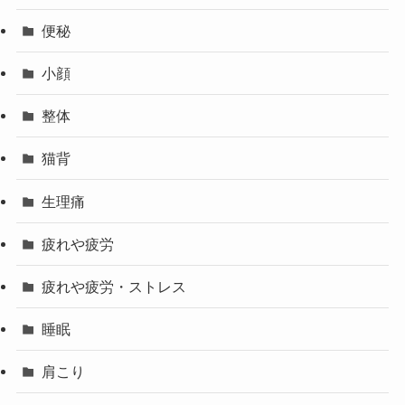
便秘
小顔
整体
猫背
生理痛
疲れや疲労
疲れや疲労・ストレス
睡眠
肩こり