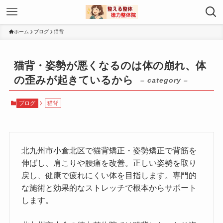
ホーム
ブログ
猫背
猫背・姿勢が悪くなるのは体の崩れ、体
の歪みが起きているから
– category –
ブログ
猫背
北九州市小倉北区で猫背矯正・姿勢矯正で背筋を
伸ばし、肩こりや腰痛を改善。正しい姿勢を取り
戻し、健康で疲れにくい体を目指します。専門的
な施術と効果的なストレッチで根本からサポート
します。