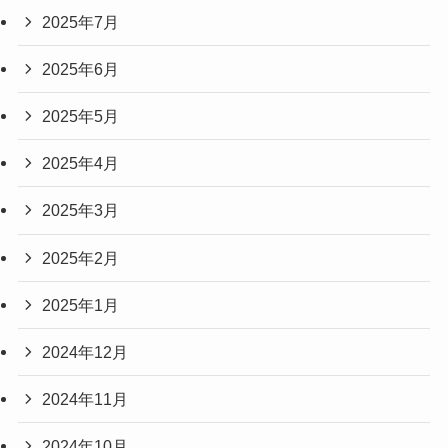
2025年7月
2025年6月
2025年5月
2025年4月
2025年3月
2025年2月
2025年1月
2024年12月
2024年11月
2024年10月