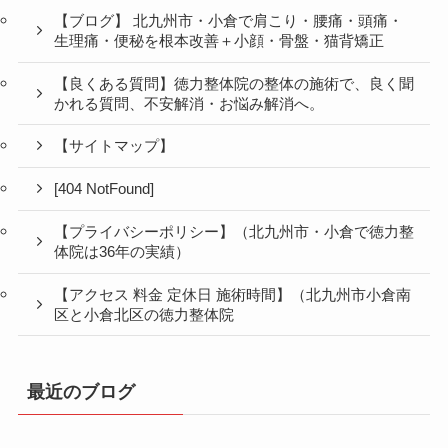
【ブログ】 北九州市・小倉で肩こり・腰痛・頭痛・
生理痛・便秘を根本改善＋小顔・骨盤・猫背矯正
【良くある質問】徳力整体院の整体の施術で、良く聞
かれる質問、不安解消・お悩み解消へ。
【サイトマップ】
[404 NotFound]
【プライバシーポリシー】（北九州市・小倉で徳力整
体院は36年の実績）
【アクセス 料金 定休日 施術時間】（北九州市小倉南
区と小倉北区の徳力整体院
最近のブログ