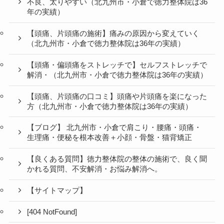
不良、太りやすい（北九州市・小倉で徳力整体院は36
年の実績）
【頭痛、片頭痛の施術】痛みの原因から変えていく
（北九州市・小倉で徳力整体院は36年の実績）
【頭痛・偏頭痛をストレッチで】セルフストレッチで
解消・（北九州市・小倉で徳力整体院は36年の実績）
【頭痛、片頭痛の口コミ】頭痛や片頭痛を楽になった
方（北九州市・小倉で徳力整体院は36年の実績）
【ブログ】 北九州市・小倉で肩こり・腰痛・頭痛・
生理痛・便秘を根本改善＋小顔・骨盤・猫背矯正
【良くある質問】徳力整体院の整体の施術で、良く聞
かれる質問、不安解消・お悩み解消へ。
【サイトマップ】
[404 NotFound]