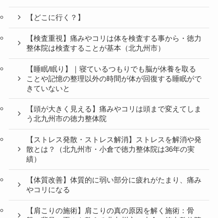
【どこに行く？】
【検査重視】痛みやコリは体を検査する事から・徳力
整体院は検査することが基本（北九州市）
【睡眠/眠り】｜寝ているつもりでも脳が休養を取る
ことや記憶の整理以外の時間が体が回復する睡眠がで
きていないと
【頭が大きく見える】痛みやコリは頭まで変えてしま
う北九州市の徳力整体院
【ストレス発散・ストレス解消】ストレスを解消や発
散とは？（北九州市・小倉で徳力整体院は36年の実
績）
【体質改善】体質的に弱い部分に疲れがたまり、痛み
やコリになる
【肩こりの施術】肩こりの真の原因を解く施術：骨