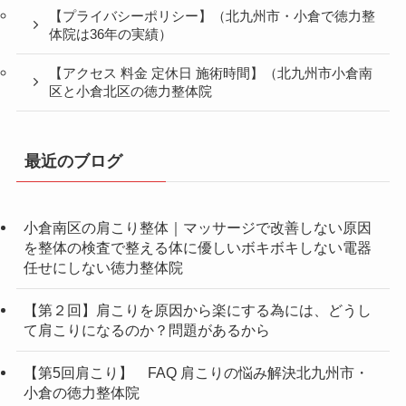
【プライバシーポリシー】（北九州市・小倉で徳力整
体院は36年の実績）
【アクセス 料金 定休日 施術時間】（北九州市小倉南
区と小倉北区の徳力整体院
最近のブログ
小倉南区の肩こり整体｜マッサージで改善しない原因
を整体の検査で整える体に優しいボキボキしない電器
任せにしない徳力整体院
【第２回】肩こりを原因から楽にする為には、どうし
て肩こりになるのか？問題があるから
【第5回肩こり】 FAQ 肩こりの悩み解決北九州市・
小倉の徳力整体院