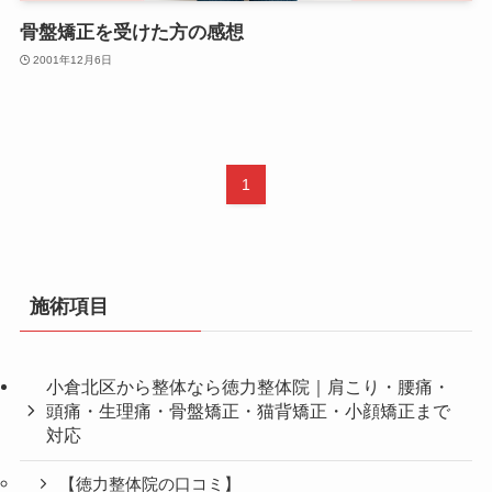
骨盤矯正を受けた方の感想
2001年12月6日
1
施術項目
小倉北区から整体なら徳力整体院｜肩こり・腰痛・
頭痛・生理痛・骨盤矯正・猫背矯正・小顔矯正まで
対応
【徳力整体院の口コミ】