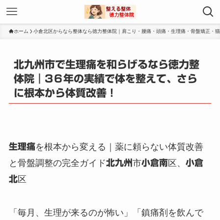
ホーム
小倉北区からなら整体なら徳力整体院｜肩こり・腰痛・頭痛・生理痛・骨盤矯正・猫
北九州市で生理痛を和らげるなら徳力整
体院｜3６年の実績で体を整えて、さら
に根本から体質改善！
生理痛
を根本から変える｜薬に頼らない体質改善
と骨盤調整の完全ガイド
北九州
市
小倉南
区、
小倉
北
区
「毎月、生理が来るのが怖い」「鎮痛剤を飲んで