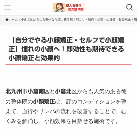
ホーム
小倉北区からなら整体なら徳力整体院｜肩こり・腰痛・頭痛・生理痛・骨盤矯正・猫
【自分でやる小顔矯正・セルフで小顔矯
正】憧れの小顔へ！即効性も期待できる
小顔矯正と効果的
北九州
市
小倉南
区と
小倉北
区からも人気のある徳
力整体院の
小顔矯正
は、顔のコンディションを整
えて、血行やリンパの流れを改善することで、む
くみを解消し、小顔効果を目指せる施術です。