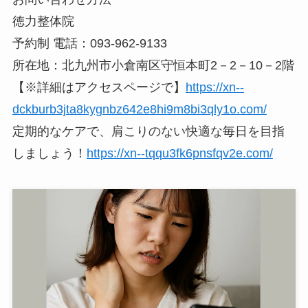
徳力整体院
予約制 電話：093-962-9133
所在地：北九州市小倉南区守恒本町2－2－10－2階
【※詳細はアクセスページで】
https://xn--
dckburb3jta8kygnbz642e8hi9m8bi3qly1o.com/
定期的なケアで、肩こりのない快適な毎日を目指
しましょう！
https://xn--tqqu3fk6pnsfqv2e.com/