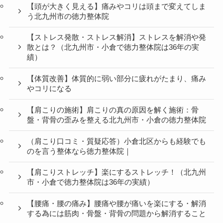
【頭が大きく見える】痛みやコリは頭まで変えてしま
う北九州市の徳力整体院
【ストレス発散・ストレス解消】ストレスを解消や発
散とは？（北九州市・小倉で徳力整体院は36年の実
績）
【体質改善】体質的に弱い部分に疲れがたまり、痛み
やコリになる
【肩こりの施術】肩こりの真の原因を解く施術：骨
盤・背骨の歪みを整える北九州市・小倉の徳力整体院
（肩こり口コミ・質疑応答）小倉北区からも経験でも
のを言う整体なら徳力整体院｜
【肩こりストレッチ】楽にするストレッチ！（北九州
市・小倉で徳力整体院は36年の実績）
【腰痛・腰の痛み】腰痛や腰が痛いを楽にする・解消
する為には筋肉・骨盤・背骨の問題から解消すること