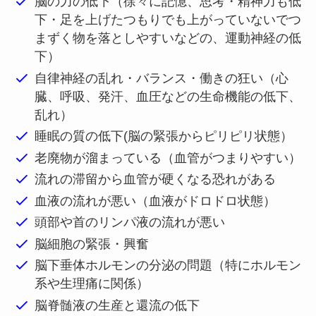
脳の力の低下（徐々に記憶、思考・精神力も低
下・足を上げたつもりでも上がっていないでつ
まずく物を落としやすいなどの、運動神経の低
下）
自律神経の乱れ・バランス・働きの狂い（心
臓、呼吸、発汗、血圧などの生命機能の低下、
乱れ）
睡眠の質の低下(脳の緊張からピリピリ状態）
老廃物が溜まっている（血管がつまりやすい）
流れの滞留から血管が硬くなる恐れがある
血液の流れが悪い（血液がドロドロ状態）
頭部や首のリンパ液の流れが悪い
脳細胞の緊張・興奮
脳下垂体ホルモンの分泌の問題（特にホルモン
系や生理痛に関係）
脳脊髄液の生産と還流の低下