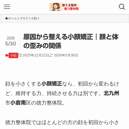
ホーム
ブログ
小顔
原因から整える小顔矯正｜顔と体
2026
5/30
の歪みの関係
2025年12月22日
2026年5月30日
小顔
顔を小さくする
小顔矯正
なら、初回から変わるけ
ど、維持する力、持続させる力は別です。
北九州
市
小倉南
区の徳力整体院。
徳力整体院ではほとんどの方の顔を初回から小さ