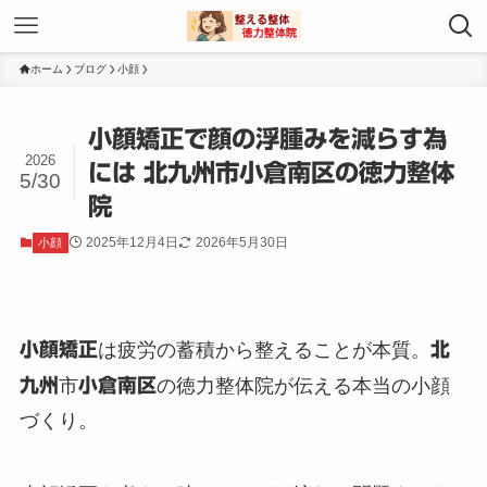
ホーム
ブログ
小顔
小顔矯正で顔の浮腫みを減らす為
2026
には 北九州市小倉南区の徳力整体
5/30
院
2025年12月4日
2026年5月30日
小顔
小顔矯正
は疲労の蓄積から整えることが本質。
北
九州
市
小倉南区
の徳力整体院が伝える本当の小顔
づくり。