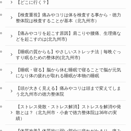
【どこに行く？】
【検査重視】痛みやコリは体を検査する事から・徳力
整体院は検査することが基本（北九州市）
【痛みやコリを起こす原因】肩こりや腰痛、生理痛な
どを起こすのは(北九州市)
【睡眠の質からも】やさしいストレッチ法｜毎晩ぐっ
すり眠るための整体的(北九州市)
【睡眠・寝る】脳から休む睡眠で寝ることで脳が元気
になり体の疲れが取れる睡眠が本物の睡眠
【頭が大きく見える】痛みやコリは頭まで変えてしま
う北九州市の徳力整体院
【ストレス発散・ストレス解消】ストレスを解消や発
散とは？（北九州市・小倉で徳力整体院は36年の実
績）
【体質改善】体質的に弱い部分に疲れがたまり、痛み