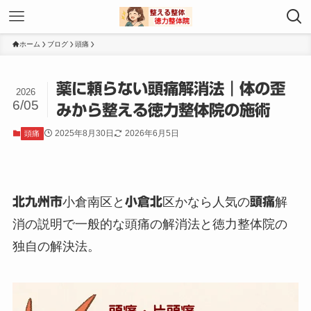
ホーム
ブログ
頭痛
薬に頼らない頭痛解消法｜体の歪
2026
6/05
みから整える徳力整体院の施術
2025年8月30日
2026年6月5日
頭痛
北九州市
小倉南区と
小倉北
区かなら人気の
頭痛
解
消の説明で一般的な頭痛の解消法と徳力整体院の
独自の解決法。