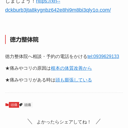
しましょう！
https://xn--
dckburb3jta8kygnbz642e8hi9m8bi3qly1o.com/
徳力整体院
徳力整体院へ相談・予約の電話をかける
tel:0939629133
★痛みやコリの原因は
根本の体質改善から
★痛みやコリがある時は
頭も膨張している
頭痛
頭痛
よかったらシェアしてね！