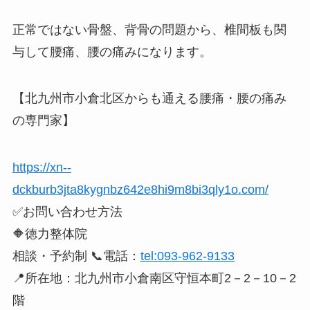
正常ではない骨盤、背骨の問題から、椎間板も関
与して腰痛、腰の痛みになります。
【北九州市小倉北区からも通える腰痛・腰の痛み
の専門家】
https://xn--
dckburb3jta8kygnbz642e8hi9m8bi3qly1o.com/
✅お問い合わせ方法
🔶徳力整体院
相談・予約制 📞電話：
tel:093-962-9133
📍所在地：北九州市小倉南区守恒本町2－2－10－2
階