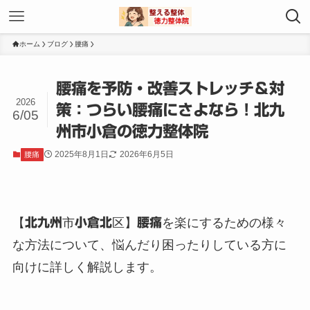
ホーム
ブログ
腰痛
腰痛を予防・改善ストレッチ＆対
2026
策：つらい腰痛にさよなら！北九
6/05
州市小倉の徳力整体院
2025年8月1日
2026年6月5日
腰痛
【
北九州
市
小倉北
区】
腰痛
を楽にするための様々
な方法について、悩んだり困ったりしている方に
向けに詳しく解説します。