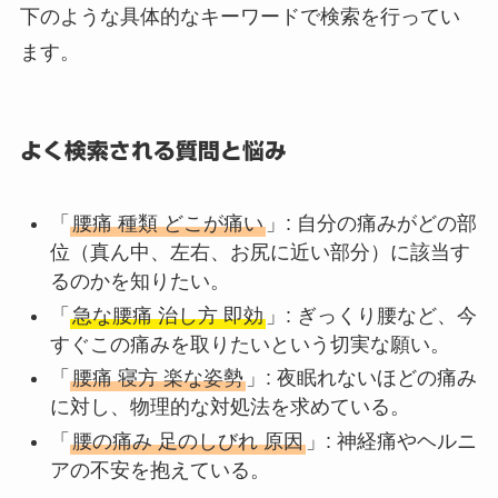
下のような具体的なキーワードで検索を行ってい
ます。
よく検索される質問と悩み
「
腰痛 種類 どこが痛い
」: 自分の痛みがどの部
位（真ん中、左右、お尻に近い部分）に該当す
るのかを知りたい。
「
急な腰痛 治し方 即効
」: ぎっくり腰など、今
すぐこの痛みを取りたいという切実な願い。
「
腰痛 寝方 楽な姿勢
」: 夜眠れないほどの痛み
に対し、物理的な対処法を求めている。
「
腰の痛み 足のしびれ 原因
」: 神経痛やヘルニ
アの不安を抱えている。