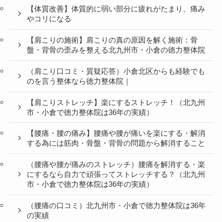
【体質改善】体質的に弱い部分に疲れがたまり、痛み
やコリになる
【肩こりの施術】肩こりの真の原因を解く施術：骨
盤・背骨の歪みを整える北九州市・小倉の徳力整体院
（肩こり口コミ・質疑応答）小倉北区からも経験でも
のを言う整体なら徳力整体院｜
【肩こりストレッチ】楽にするストレッチ！（北九州
市・小倉で徳力整体院は36年の実績）
【腰痛・腰の痛み】腰痛や腰が痛いを楽にする・解消
する為には筋肉・骨盤・背骨の問題から解消すること
（腰痛や腰が痛みのストレッチ）腰痛を解消する・楽
にするなら自力で頑張ってストレッチする？（北九州
市・小倉で徳力整体院は36年の実績）
（腰痛の口コミ）北九州市・小倉で徳力整体院は36年
の実績