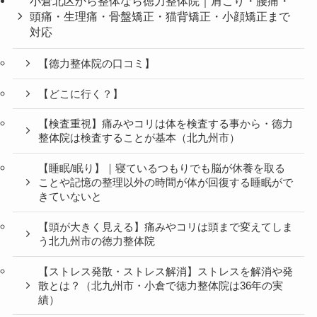
小倉北区から整体なら徳力整体院｜肩こり・腰痛・
頭痛・生理痛・骨盤矯正・猫背矯正・小顔矯正まで
対応
【徳力整体院の口コミ】
【どこに行く？】
【検査重視】痛みやコリは体を検査する事から・徳力
整体院は検査することが基本（北九州市）
【睡眠/眠り】｜寝ているつもりでも脳が休養を取る
ことや記憶の整理以外の時間が体が回復する睡眠がで
きていないと
【頭が大きく見える】痛みやコリは頭まで変えてしま
う北九州市の徳力整体院
【ストレス発散・ストレス解消】ストレスを解消や発
散とは？（北九州市・小倉で徳力整体院は36年の実
績）