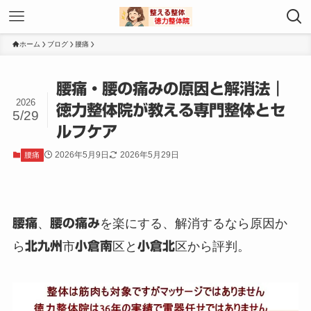
ホーム
ブログ
腰痛
腰痛・腰の痛みの原因と解消法｜
2026
徳力整体院が教える専門整体とセ
5/29
ルフケア
2026年5月9日
2026年5月29日
腰痛
腰痛
、
腰の痛み
を楽にする、解消するなら原因か
ら
北九州
市
小倉南
区と
小倉北
区から評判。