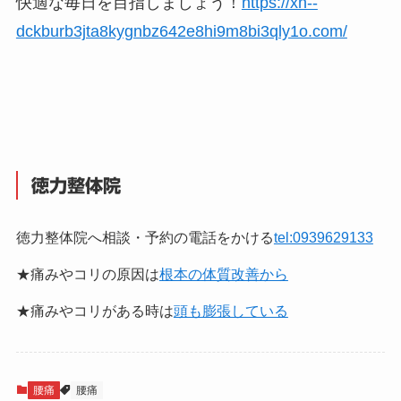
快適な毎日を目指しましょう！
https://xn--
dckburb3jta8kygnbz642e8hi9m8bi3qly1o.com/
徳力整体院
徳力整体院へ相談・予約の電話をかける
tel:0939629133
★痛みやコリの原因は
根本の体質改善から
★痛みやコリがある時は
頭も膨張している
腰痛
腰痛