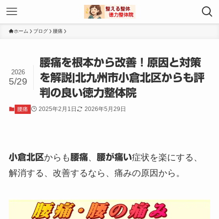
ホーム
ブログ
腰痛
腰痛を根本から改善！原因と対策
2026
を解説|北九州市小倉北区からも評
5/29
判の良い徳力整体院
2025年2月1日
2026年5月29日
腰痛
小倉北区
からも
腰痛
、
腰が痛い
症状を楽にする、
解消する、改善するなら、痛みの原因から。