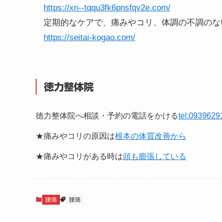
https://xn--tqqu3fk6pnsfqv2e.com/
定期的なケアで、痛みやコリ、体調の不調のな
https://seitai-kogao.com/
徳力整体院
徳力整体院へ相談・予約の電話をかける
tel:0939629
★痛みやコリの原因は
根本の体質改善から
★痛みやコリがある時は
頭も膨張している
腰痛
腰痛