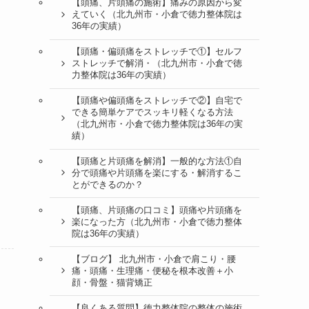
【頭痛、片頭痛の施術】痛みの原因から変
えていく（北九州市・小倉で徳力整体院は
36年の実績）
【頭痛・偏頭痛をストレッチで①】セルフ
ストレッチで解消・（北九州市・小倉で徳
力整体院は36年の実績）
【頭痛や偏頭痛をストレッチで②】自宅で
できる簡単ケアでスッキリ軽くなる方法
（北九州市・小倉で徳力整体院は36年の実
績）
【頭痛と片頭痛を解消】一般的な方法①自
分で頭痛や片頭痛を楽にする・解消するこ
とができるのか？
【頭痛、片頭痛の口コミ】頭痛や片頭痛を
楽になった方（北九州市・小倉で徳力整体
院は36年の実績）
【ブログ】 北九州市・小倉で肩こり・腰
痛・頭痛・生理痛・便秘を根本改善＋小
顔・骨盤・猫背矯正
【良くある質問】徳力整体院の整体の施術