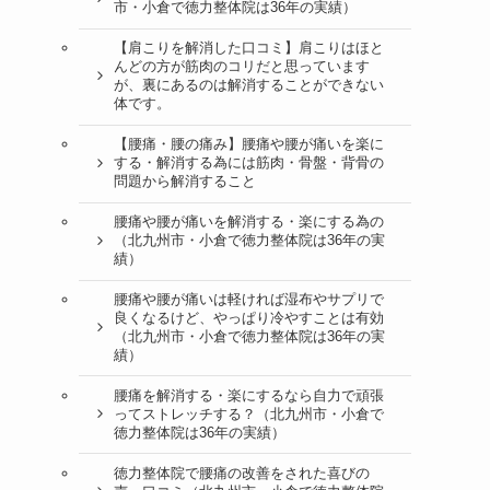
市・小倉で徳力整体院は36年の実績）
【肩こりを解消した口コミ】肩こりはほと
んどの方が筋肉のコリだと思っています
が、裏にあるのは解消することができない
体です。
【腰痛・腰の痛み】腰痛や腰が痛いを楽に
する・解消する為には筋肉・骨盤・背骨の
問題から解消すること
腰痛や腰が痛いを解消する・楽にする為の
（北九州市・小倉で徳力整体院は36年の実
績）
腰痛や腰が痛いは軽ければ湿布やサプリで
良くなるけど、やっぱり冷やすことは有効
（北九州市・小倉で徳力整体院は36年の実
績）
腰痛を解消する・楽にするなら自力で頑張
ってストレッチする？（北九州市・小倉で
徳力整体院は36年の実績）
徳力整体院で腰痛の改善をされた喜びの