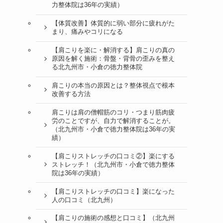
力整体院は36年の実績）
【体質改善】体質的に弱い部分に疲れがた
まり、痛みやコリになる
【肩こりを楽に・解消する】肩こりの真の
原因を解く施術：骨盤・背骨の歪みを整え
る北九州市・小倉の徳力整体院
肩こりの本当の原因とは？整体視点で根本
改善する方法
肩こりは肩の僧帽筋のコリ・つまり筋肉疲
労のことですが、自力で解消することが。
（北九州市・小倉で徳力整体院は36年の実
績）
【肩こりストレッチの口コミ②】楽にする
ストレッチ！（北九州市・小倉で徳力整体
院は36年の実績）
【肩こりストレッチの口コミ】楽になった
人の口コミ（北九州）
【肩こりの施術の感想と口コミ】（北九州