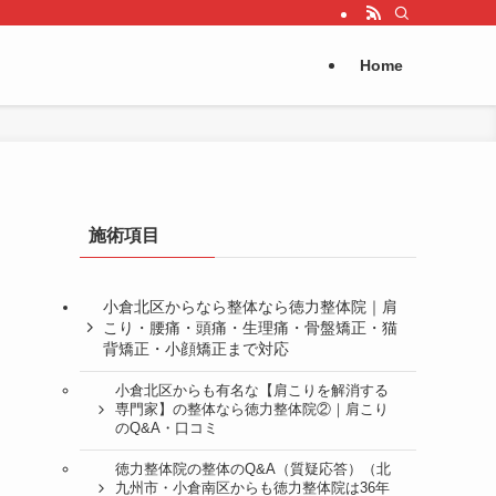
Home
施術項目
小倉北区からなら整体なら徳力整体院｜肩
こり・腰痛・頭痛・生理痛・骨盤矯正・猫
背矯正・小顔矯正まで対応
小倉北区からも有名な【肩こりを解消する
専門家】の整体なら徳力整体院②｜肩こり
のQ&A・口コミ
徳力整体院の整体のQ&A（質疑応答）（北
九州市・小倉南区からも徳力整体院は36年