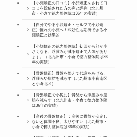
【小顔矯正の口コミ】小顔矯正をされて口
コミを投稿された方の声と評判（北九州
市・小倉で徳力整体院は36年の実績）
【自分でやる小顔矯正・セルフで小顔矯
正】憧れの小顔へ！即効性も期待できる小
顔矯正と効果的
【小顔矯正の徳力整体院】初回から顔が小
さくなる、浮腫みが減る矯正で人気があり
ます。（北九州市・小倉で徳力整体院は36
年の実績）
【骨盤矯正】骨盤を整えて代謝をあげる、
浮腫みや脂肪を減らす（北九州市小倉南区
と小倉北区）
【骨盤矯正で小尻に】骨盤から浮腫みや脂
肪を減らす（北九州市・小倉で徳力整体院
は36年の実績）
【産後の骨盤矯正】：産後に骨盤が安定し
ないと体調不良、太りやすい（北九州市・
小倉で徳力整体院は36年の実績）