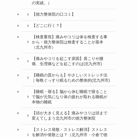
の実績。）
【徳力整体院の口コミ】
【どこに行く？】
【検査重視】痛みやコリは体を検査する事
から・徳力整体院は検査することが基本
（北九州市）
【痛みやコリを起こす原因】肩こりや腰
痛、生理痛などを起こすのは(北九州市)
【睡眠の質からも】やさしいストレッチ法
｜毎晩ぐっすり眠るための整体的(北九州市)
【睡眠・寝る】脳から休む睡眠で寝ること
で脳が元気になり体の疲れが取れる睡眠が
本物の睡眠
【頭が大きく見える】痛みやコリは頭まで
変えてしまう北九州市の徳力整体院
【ストレス発散・ストレス解消】ストレス
を解消や発散とは？（北九州市・小倉で徳