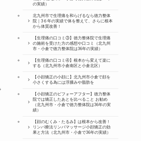
の実績）
北九州市で生理痛を和らげるなら徳力整体
院｜3６年の実績で体を整えて、さらに根本
から体質改善！
【生理痛の口コミ③】徳力整体院で生理痛
の施術を受けた方の感想や口コミ（北九州
市・小倉で徳力整体院は36年の実績）
【生理痛の口コミ④】根本から変えて楽に
する（北九州市小倉南区と小倉北区）
【小顔矯正の小顔に】北九州市小倉で顔を
小さくする為には浮腫みや脂肪を
皆
【小顔矯正のビフォーアフター】徳力整体
院では矯正したあとを比べること お勧め
（北九州市・小倉で徳力整体院は36年の実
績）
【顔のむくみ・たるみ】は根本から改善！
リンパ療法リンパマッサージ小顔矯正の効
果と方法（北九州市・小倉で36年の実績）