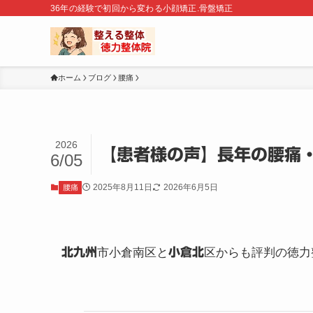
36年の経験で初回から変わる小顔矯正.骨盤矯正
ホーム
ブログ
腰痛
2026
【患者様の声】長年の腰痛
6/05
2025年8月11日
2026年6月5日
腰痛
北九州
市小倉南区と
小倉北
区からも評判の徳力