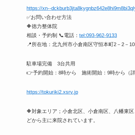
https://xn--dckburb3jta8kygnbz642e8hi9m8bi3q
✅お問い合わせ方法
🔶徳力整体院
相談・予約制 📞電話：
tel:093-962-9133
📍所在地：北九州市小倉南区守恒本町2－2－10
駐車場完備 3台共用
👉予約開始：8時から 施術開始：9時から（
https://tokuriki2.xsrv.jp
🔶対象エリア；小倉北区、小倉南区、八幡東
どから主に来院されています。