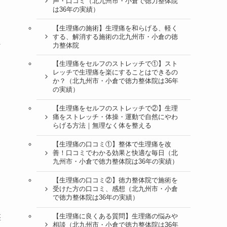
声・口コミ（北九州市・小倉で徳力整体院
は36年の実績）
【生理痛の施術】生理痛を和らげる、軽く
する、解消する施術の北九州市・小倉の徳
な
力整体院
【生理痛をセルフのストレッチで①】スト
レッチで生理痛を楽にすることはできるの
か？（北九州市・小倉で徳力整体院は36年
の実績）
【生理痛をセルフのストレッチで②】生理
痛をストレッチ・体操・運動で自然にやわ
らげる方法｜無理なく体を整える
【生理痛の口コミ①】整体で生理痛を改
善！口コミでわかる効果と快適な毎日（北
九州市・小倉で徳力整体院は36年の実績）
【生理痛の口コミ②】徳力整体院で施術を
受けた方の口コミ、感想（北九州市・小倉
で徳力整体院は36年の実績）
盤
【生理痛に良くある質問】生理痛の悩みや
相談（北九州市・小倉で徳力整体院は36年