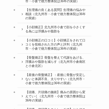
市・小倉で徳力整体院は36年の実績）
【生理痛の良くある質問】生理痛の悩みや
相談（北九州市・小倉で徳力整体院は36年
の実績）
【小顔矯正】北九州市小倉で顔を小さくす
る為には浮腫みや脂肪を
【小顔矯正の口コミ】小顔矯正をされて口
コミを投稿された方の声と評判（北九州
市・小倉で徳力整体院は36年の実績）
【骨盤矯正】骨盤を整えて代謝をあげる、
浮腫みや脂肪を減らす（北九州市小倉南区
と小倉北区）
【産後の骨盤矯正】：産後に骨盤が安定し
ないと体調不良、太りやすい（北九州市・
小倉で徳力整体院は36年の実績）
【頭痛、片頭痛の施術】痛みの原因から変
えていく（北九州市・小倉で徳力整体院は
36年の実績）