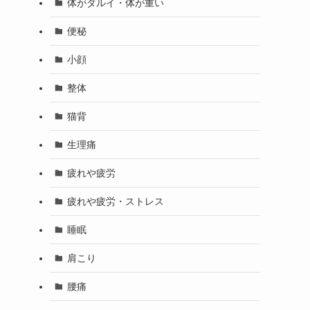
体がダルイ・体が重い
便秘
小顔
整体
猫背
生理痛
疲れや疲労
疲れや疲労・ストレス
睡眠
肩こり
腰痛