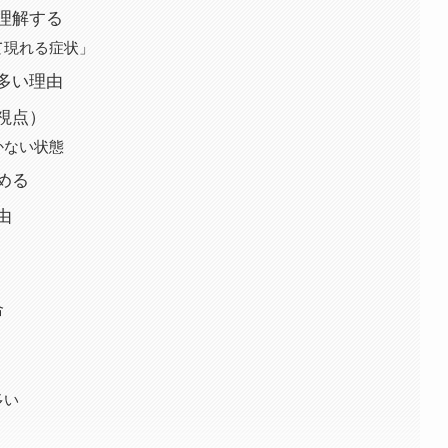
理解する
て現れる症状」
多い理由
視点）
かない状態
める
由
合
多い