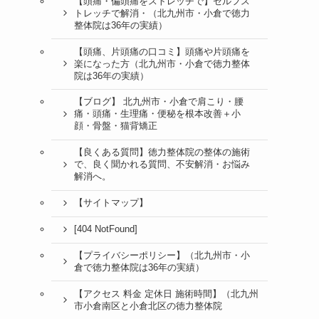
【頭痛・偏頭痛をストレッチで】セルフス
トレッチで解消・（北九州市・小倉で徳力
整体院は36年の実績）
【頭痛、片頭痛の口コミ】頭痛や片頭痛を
楽になった方（北九州市・小倉で徳力整体
院は36年の実績）
【ブログ】 北九州市・小倉で肩こり・腰
痛・頭痛・生理痛・便秘を根本改善＋小
顔・骨盤・猫背矯正
【良くある質問】徳力整体院の整体の施術
で、良く聞かれる質問、不安解消・お悩み
解消へ。
【サイトマップ】
[404 NotFound]
【プライバシーポリシー】（北九州市・小
倉で徳力整体院は36年の実績）
【アクセス 料金 定休日 施術時間】（北九州
市小倉南区と小倉北区の徳力整体院