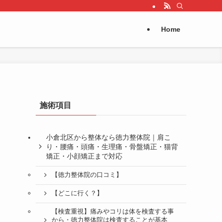
Home
施術項目
小倉北区から整体なら徳力整体院｜肩こ
り・腰痛・頭痛・生理痛・骨盤矯正・猫背
矯正・小顔矯正まで対応
【徳力整体院の口コミ】
【どこに行く？】
【検査重視】痛みやコリは体を検査する事
から・徳力整体院は検査することが基本