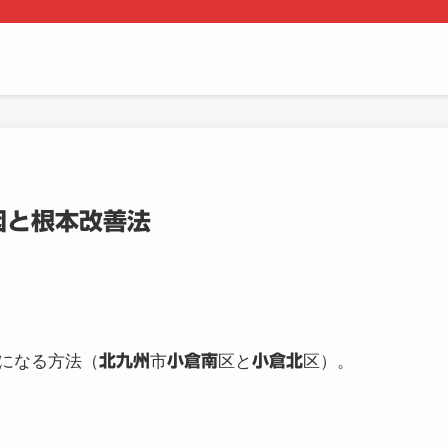
因と根本改善法
になる方法（
北九州
市
小倉南
区と
小倉北
区）。