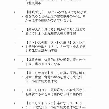
（北九州市）
【睡眠/眠り】｜寝ているつもりでも脳が休
養を取ることや記憶の整理以外の時間が体
が回復する睡眠ができていないと
【頭が大きく見える】痛みやコリは頭まで
変えてしまう北九州市の徳力整体院
【ストレス発散・ストレス解消】ストレス
を解消や発散とは？（北九州市・小倉で徳
力整体院は36年の実績）
【体質改善】体質的に弱い部分に疲れがた
まり、痛みやコリになる
【肩こりの施術】肩こりの真の原因を解く
施術：骨盤・背骨の歪みを整える北九州
市・小倉の徳力整体院
（肩こり口コミ・質疑応答）小倉北区から
も経験でものを言う整体なら徳力整体院｜
【肩こりストレッチ】楽にするストレッ
チ！（北九州市・小倉で徳力整体院は36年