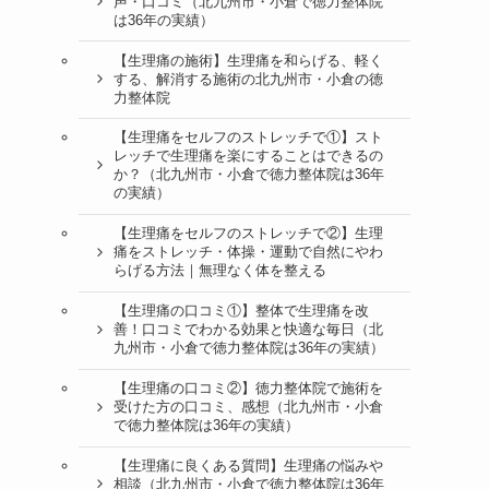
声・口コミ（北九州市・小倉で徳力整体院
は36年の実績）
【生理痛の施術】生理痛を和らげる、軽く
する、解消する施術の北九州市・小倉の徳
力整体院
【生理痛をセルフのストレッチで①】スト
レッチで生理痛を楽にすることはできるの
か？（北九州市・小倉で徳力整体院は36年
の実績）
【生理痛をセルフのストレッチで②】生理
痛をストレッチ・体操・運動で自然にやわ
らげる方法｜無理なく体を整える
【生理痛の口コミ①】整体で生理痛を改
善！口コミでわかる効果と快適な毎日（北
九州市・小倉で徳力整体院は36年の実績）
【生理痛の口コミ②】徳力整体院で施術を
受けた方の口コミ、感想（北九州市・小倉
で徳力整体院は36年の実績）
【生理痛に良くある質問】生理痛の悩みや
相談（北九州市・小倉で徳力整体院は36年