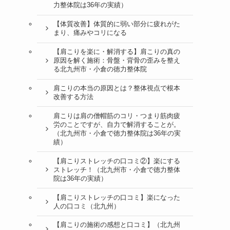
力整体院は36年の実績）
【体質改善】体質的に弱い部分に疲れがた
まり、痛みやコリになる
【肩こりを楽に・解消する】肩こりの真の
原因を解く施術：骨盤・背骨の歪みを整え
る北九州市・小倉の徳力整体院
肩こりの本当の原因とは？整体視点で根本
改善する方法
肩こりは肩の僧帽筋のコリ・つまり筋肉疲
労のことですが、自力で解消することが。
（北九州市・小倉で徳力整体院は36年の実
績）
【肩こりストレッチの口コミ②】楽にする
ストレッチ！（北九州市・小倉で徳力整体
院は36年の実績）
【肩こりストレッチの口コミ】楽になった
人の口コミ（北九州）
【肩こりの施術の感想と口コミ】（北九州