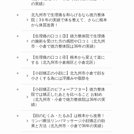
の実績）
北九州市で生理痛を和らげるなら徳力整体
院｜3６年の実績で体を整えて、さらに根本
から体質改善！
【生理痛の口コミ③】徳力整体院で生理痛
の施術を受けた方の感想や口コミ（北九州
市・小倉で徳力整体院は36年の実績）
【生理痛の口コミ④】根本から変えて楽に
する（北九州市小倉南区と小倉北区）
【小顔矯正の小顔に】北九州市小倉で顔を
小さくする為には浮腫みや脂肪を
【小顔矯正のビフォーアフター】徳力整体
院では矯正したあとを比べること お勧め
（北九州市・小倉で徳力整体院は36年の実
績）
【顔のむくみ・たるみ】は根本から改善！
リンパ療法リンパマッサージ小顔矯正の効
果と方法（北九州市・小倉で36年の実績）