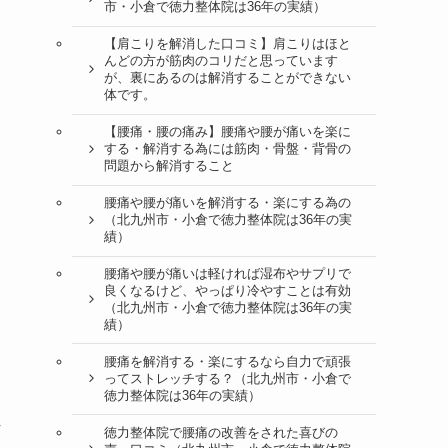
市・小倉で徳力整体院は36年の実績）
【肩こりを解消した口コミ】肩こりはほと
んどの方が筋肉のコリだと思っています
。
が、裏にあるのは解消することができない
体です。
【腰痛・腰の痛み】腰痛や腰が痛いを楽に
する・解消する為には筋肉・骨盤・背骨の
問題から解消すること
腰痛や腰が痛いを解消する・楽にする為の
（北九州市・小倉で徳力整体院は36年の実
績）
痛
腰痛や腰が痛いは軽ければ湿布やサプリで
良くなるけど、やっぱり冷やすことは有効
（北九州市・小倉で徳力整体院は36年の実
績）
腰痛を解消する・楽にするなら自力で頑張
ってストレッチする？（北九州市・小倉で
徳力整体院は36年の実績）
れ
徳力整体院で腰痛の改善をされた喜びの