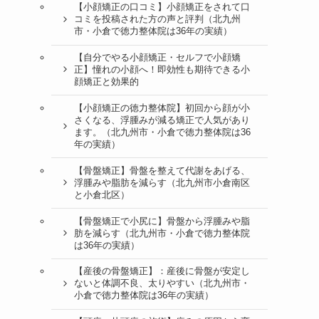
【小顔矯正の口コミ】小顔矯正をされて口
コミを投稿された方の声と評判（北九州
市・小倉で徳力整体院は36年の実績）
【自分でやる小顔矯正・セルフで小顔矯
正】憧れの小顔へ！即効性も期待できる小
顔矯正と効果的
【小顔矯正の徳力整体院】初回から顔が小
さくなる、浮腫みが減る矯正で人気があり
ます。（北九州市・小倉で徳力整体院は36
年の実績）
【骨盤矯正】骨盤を整えて代謝をあげる、
浮腫みや脂肪を減らす（北九州市小倉南区
と小倉北区）
【骨盤矯正で小尻に】骨盤から浮腫みや脂
肪を減らす（北九州市・小倉で徳力整体院
は36年の実績）
【産後の骨盤矯正】：産後に骨盤が安定し
ないと体調不良、太りやすい（北九州市・
小倉で徳力整体院は36年の実績）