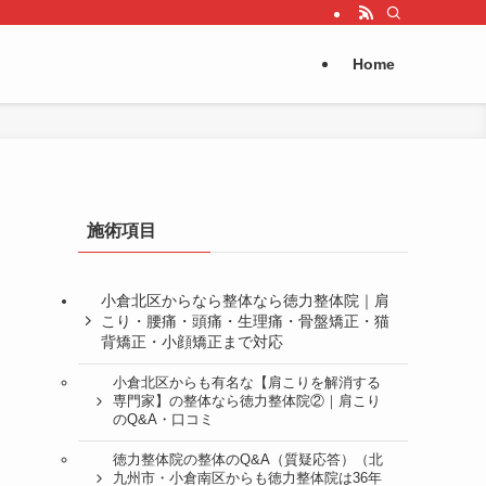
Home
施術項目
小倉北区からなら整体なら徳力整体院｜肩
こり・腰痛・頭痛・生理痛・骨盤矯正・猫
背矯正・小顔矯正まで対応
小倉北区からも有名な【肩こりを解消する
専門家】の整体なら徳力整体院②｜肩こり
のQ&A・口コミ
徳力整体院の整体のQ&A（質疑応答）（北
九州市・小倉南区からも徳力整体院は36年