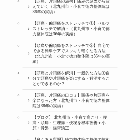
【頭痛、片頭痛の施術】痛みの原因から変
えていく（北九州市・小倉で徳力整体院は
36年の実績）
【頭痛・偏頭痛をストレッチで①】セルフ
ストレッチで解消・（北九州市・小倉で徳
力整体院は36年の実績）
【頭痛や偏頭痛をストレッチで②】自宅で
できる簡単ケアでスッキリ軽くなる方法
（北九州市・小倉で徳力整体院は36年の実
績）
【頭痛と片頭痛を解消】一般的な方法①自
分で頭痛や片頭痛を楽にする・解消するこ
とができるのか？
【頭痛、片頭痛の口コミ】頭痛や片頭痛を
楽になった方（北九州市・小倉で徳力整体
院は36年の実績）
【ブログ】 北九州市・小倉で肩こり・腰
痛・頭痛・生理痛・便秘を根本改善＋小
顔・骨盤・猫背矯正
【良くある質問】徳力整体院の整体の施術