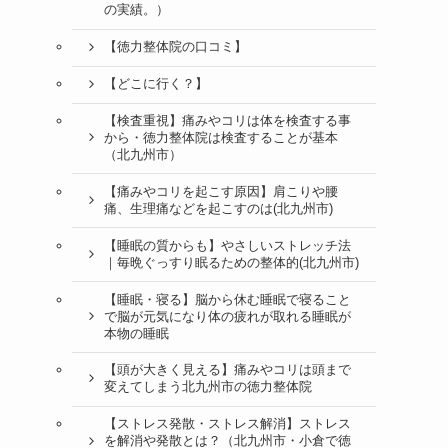
の実績。）
【徳力整体院の口コミ】
【どこに行く？】
【検査重視】痛みやコリは体を検査する事
から・徳力整体院は検査することが基本
（北九州市）
【痛みやコリを起こす原因】肩こりや腰
痛、生理痛などを起こすのは(北九州市)
【睡眠の質からも】やさしいストレッチ法
｜毎晩ぐっすり眠るための整体的(北九州市)
【睡眠・寝る】脳から休む睡眠で寝ること
で脳が元気になり体の疲れが取れる睡眠が
本物の睡眠
【頭が大きく見える】痛みやコリは頭まで
変えてしまう北九州市の徳力整体院
【ストレス発散・ストレス解消】ストレス
を解消や発散とは？（北九州市・小倉で徳