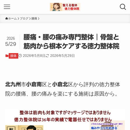
ホーム
ブログ
腰痛
腰痛・腰の痛み専門整体｜骨盤と
2026
5/29
筋肉から根本ケアする徳力整体院
2026年5月8日
2026年5月29日
腰痛
北九州
市
小倉南
区と
小倉北
区から評判の徳力整体
院の腰痛、腰の痛みを楽にする施術は原因から。