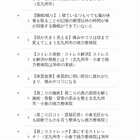
（北九州市）
【睡眠/眠り】｜寝ているつもりでも脳が休
養を取ることや記憶の整理以外の時間が体
が回復する睡眠ができていないと
【頭が大きく見える】痛みやコリは頭まで
変えてしまう北九州市の徳力整体院
【ストレス発散・ストレス解消】ストレス
を解消や発散とは？（北九州市・小倉で徳
力整体院は36年の実績）
【体質改善】体質的に弱い部分に疲れがた
まり、痛みやコリになる
【肩こりの施術】肩こりの真の原因を解く
施術：骨盤・背骨の歪みを整える北九州
市・小倉の徳力整体院
（肩こり口コミ・質疑応答）小倉北区から
も経験でものを言う整体なら徳力整体院｜
【肩こりストレッチ】楽にするストレッ
チ！（北九州市・小倉で徳力整体院は36年