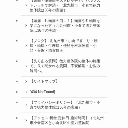
【頭痛・偏頭痛をストレッチで】セルフス
トレッチで解消・（北九州市・小倉で徳力
整体院は36年の実績）
【頭痛、片頭痛の口コミ】頭痛や片頭痛を
楽になった方（北九州市・小倉で徳力整体
院は36年の実績）
【ブログ】 北九州市・小倉で肩こり・腰
痛・頭痛・生理痛・便秘を根本改善＋小
顔・骨盤・猫背矯正
【良くある質問】徳力整体院の整体の施術
で、良く聞かれる質問、不安解消・お悩み
解消へ。
【サイトマップ】
[404 NotFound]
【プライバシーポリシー】（北九州市・小
倉で徳力整体院は36年の実績）
【アクセス 料金 定休日 施術時間】（北九州
市小倉南区と小倉北区の徳力整体院