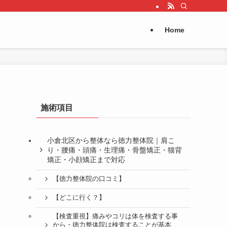
Home
施術項目
小倉北区から整体なら徳力整体院｜肩こ
り・腰痛・頭痛・生理痛・骨盤矯正・猫背
矯正・小顔矯正まで対応
【徳力整体院の口コミ】
【どこに行く？】
【検査重視】痛みやコリは体を検査する事
から・徳力整体院は検査することが基本