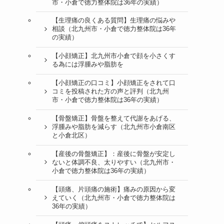
市・小倉で徳力整体院は36年の実績）
【生理痛の良くある質問】生理痛の悩みや
相談（北九州市・小倉で徳力整体院は36年
の実績）
【小顔矯正】北九州市小倉で顔を小さくす
る為には浮腫みや脂肪を
【小顔矯正の口コミ】小顔矯正をされて口
コミを投稿された方の声と評判（北九州
市・小倉で徳力整体院は36年の実績）
【骨盤矯正】骨盤を整えて代謝をあげる、
浮腫みや脂肪を減らす（北九州市小倉南区
と小倉北区）
【産後の骨盤矯正】：産後に骨盤が安定し
ないと体調不良、太りやすい（北九州市・
小倉で徳力整体院は36年の実績）
【頭痛、片頭痛の施術】痛みの原因から変
えていく（北九州市・小倉で徳力整体院は
36年の実績）