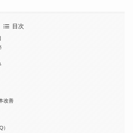
目次
因
泌
れ
本改善
Q）