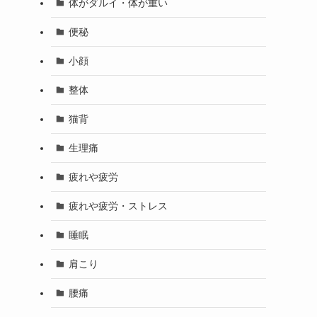
体がダルイ・体が重い
便秘
小顔
整体
猫背
生理痛
疲れや疲労
疲れや疲労・ストレス
睡眠
肩こり
腰痛