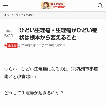
ホーム
ブログ
生理痛
ひどい生理痛・生理痛がひどい症
2026
5/30
状は根本から変えること
2026年3月15日
2026年5月30日
生理痛
つらい、ひどい
生理痛
になるのは（
北九州
市
小倉
南
区と
小倉北
区）
どうして生理痛が起きるのか？