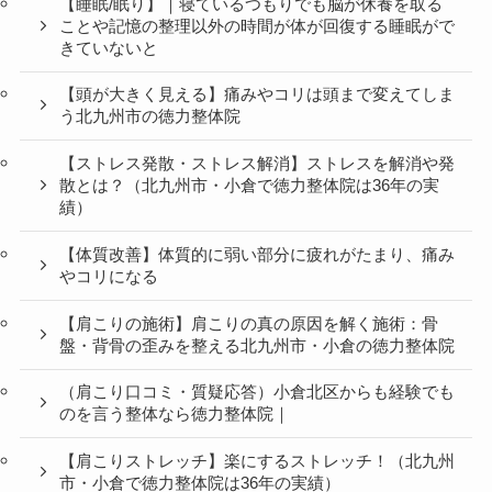
【睡眠/眠り】｜寝ているつもりでも脳が休養を取る
ことや記憶の整理以外の時間が体が回復する睡眠がで
きていないと
【頭が大きく見える】痛みやコリは頭まで変えてしま
う北九州市の徳力整体院
【ストレス発散・ストレス解消】ストレスを解消や発
散とは？（北九州市・小倉で徳力整体院は36年の実
績）
【体質改善】体質的に弱い部分に疲れがたまり、痛み
やコリになる
【肩こりの施術】肩こりの真の原因を解く施術：骨
盤・背骨の歪みを整える北九州市・小倉の徳力整体院
（肩こり口コミ・質疑応答）小倉北区からも経験でも
のを言う整体なら徳力整体院｜
【肩こりストレッチ】楽にするストレッチ！（北九州
市・小倉で徳力整体院は36年の実績）