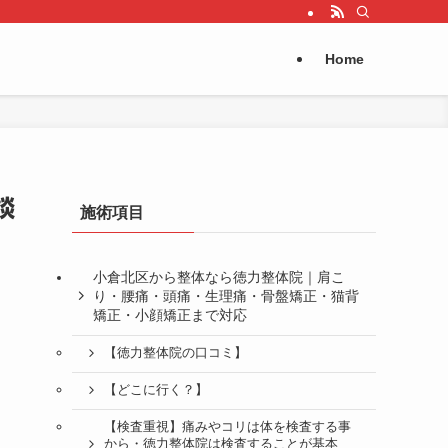
Home
談
施術項目
小倉北区から整体なら徳力整体院｜肩こ
り・腰痛・頭痛・生理痛・骨盤矯正・猫背
矯正・小顔矯正まで対応
【徳力整体院の口コミ】
【どこに行く？】
【検査重視】痛みやコリは体を検査する事
から・徳力整体院は検査することが基本