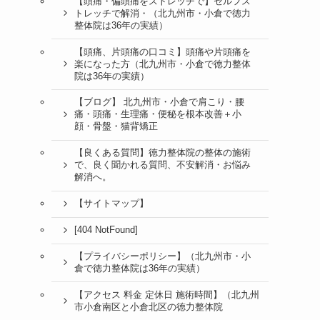
【頭痛・偏頭痛をストレッチで】セルフス
トレッチで解消・（北九州市・小倉で徳力
整体院は36年の実績）
【頭痛、片頭痛の口コミ】頭痛や片頭痛を
楽になった方（北九州市・小倉で徳力整体
院は36年の実績）
【ブログ】 北九州市・小倉で肩こり・腰
痛・頭痛・生理痛・便秘を根本改善＋小
顔・骨盤・猫背矯正
【良くある質問】徳力整体院の整体の施術
で、良く聞かれる質問、不安解消・お悩み
解消へ。
【サイトマップ】
[404 NotFound]
【プライバシーポリシー】（北九州市・小
倉で徳力整体院は36年の実績）
【アクセス 料金 定休日 施術時間】（北九州
市小倉南区と小倉北区の徳力整体院