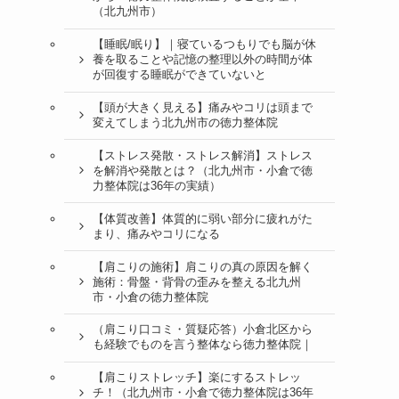
（北九州市）
【睡眠/眠り】｜寝ているつもりでも脳が休
養を取ることや記憶の整理以外の時間が体
が回復する睡眠ができていないと
【頭が大きく見える】痛みやコリは頭まで
変えてしまう北九州市の徳力整体院
【ストレス発散・ストレス解消】ストレス
を解消や発散とは？（北九州市・小倉で徳
力整体院は36年の実績）
【体質改善】体質的に弱い部分に疲れがた
まり、痛みやコリになる
【肩こりの施術】肩こりの真の原因を解く
施術：骨盤・背骨の歪みを整える北九州
市・小倉の徳力整体院
（肩こり口コミ・質疑応答）小倉北区から
も経験でものを言う整体なら徳力整体院｜
【肩こりストレッチ】楽にするストレッ
チ！（北九州市・小倉で徳力整体院は36年