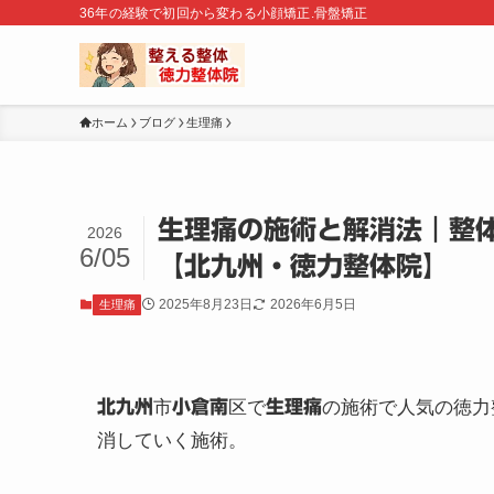
36年の経験で初回から変わる小顔矯正.骨盤矯正
ホーム
ブログ
生理痛
生理痛の施術と解消法｜整
2026
6/05
【北九州・徳力整体院】
2025年8月23日
2026年6月5日
生理痛
北九州
市
小倉南
区で
生理痛
の施術で人気の徳力
消していく施術。