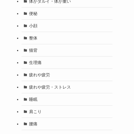
体がダルイ・体が重い
便秘
小顔
整体
猫背
生理痛
疲れや疲労
疲れや疲労・ストレス
睡眠
肩こり
腰痛