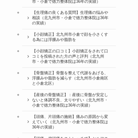
市・小倉で徳力整体院は36年の実績）
【生理痛の良くある質問】生理痛の悩みや
相談（北九州市・小倉で徳力整体院は36年
の実績）
【小顔矯正】北九州市小倉で顔を小さくす
る為には浮腫みや脂肪を
【小顔矯正の口コミ】小顔矯正をされて口
コミを投稿された方の声と評判（北九州
市・小倉で徳力整体院は36年の実績）
【骨盤矯正】骨盤を整えて代謝をあげる、
浮腫みや脂肪を減らす（北九州市小倉南区
と小倉北区）
【産後の骨盤矯正】：産後に骨盤が安定し
ないと体調不良、太りやすい（北九州市・
小倉で徳力整体院は36年の実績）
【頭痛、片頭痛の施術】痛みの原因から変
えていく（北九州市・小倉で徳力整体院は
36年の実績）