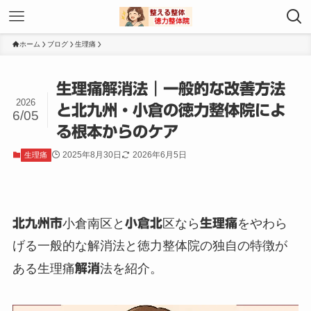
ホーム
ブログ
生理痛
生理痛解消法｜一般的な改善方法
2026
と北九州・小倉の徳力整体院によ
6/05
る根本からのケア
2025年8月30日
2026年6月5日
生理痛
北九州市
小倉南区と
小倉北
区なら
生理痛
をやわら
げる一般的な解消法と徳力整体院の独自の特徴が
ある生理痛
解消
法を紹介。