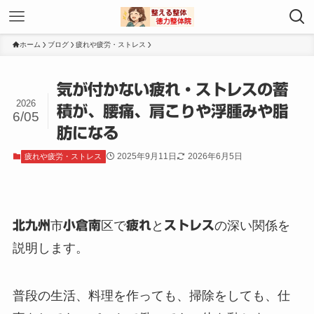
ホーム
ブログ
疲れや疲労・ストレス
気が付かない疲れ・ストレスの蓄
2026
積が、腰痛、肩こりや浮腫みや脂
6/05
肪になる
2025年9月11日
2026年6月5日
疲れや疲労・ストレス
北九州
市
小倉南
区で
疲れ
と
ストレス
の深い関係を
説明します。
普段の生活、料理を作っても、掃除をしても、仕