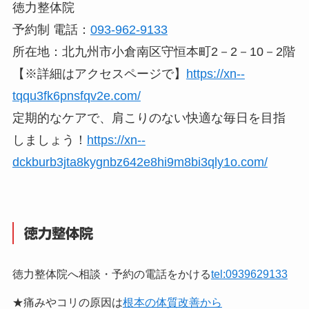
徳力整体院
予約制 電話：
093-962-9133
所在地：北九州市小倉南区守恒本町2－2－10－2階
【※詳細はアクセスページで】
https://xn--
tqqu3fk6pnsfqv2e.com/
定期的なケアで、肩こりのない快適な毎日を目指
しましょう！
https://xn--
dckburb3jta8kygnbz642e8hi9m8bi3qly1o.com/
徳力整体院
徳力整体院へ相談・予約の電話をかける
tel:0939629133
★痛みやコリの原因は
根本の体質改善から