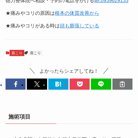
徳力整体院へ相談・予約の電話をかける
tel:0939629133
★痛みやコリの原因は
根本の体質改善から
★痛みやコリがある時は
頭も膨張している
肩こり
肩こり
よかったらシェアしてね！
施術項目