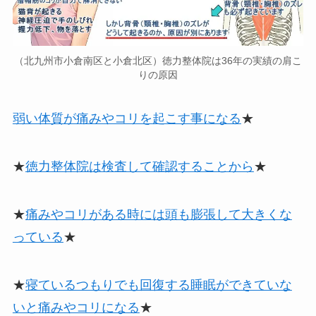
（北九州市小倉南区と小倉北区）徳力整体院は36年の実績の肩こ
りの原因
弱い体質が痛みやコリを起こす事になる
★
★
徳力整体院は検査して確認することから
★
★
痛みやコリがある時には頭も膨張して大きくな
っている
★
★
寝ているつもりでも回復する睡眠ができていな
いと痛みやコリになる
★