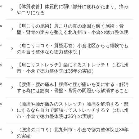
【体質改善】体質的に弱い部分に疲れがたまり、痛み
やコリになる
【肩こりの施術】肩こりの真の原因を解く施術：骨
盤・背骨の歪みを整える北九州市・小倉の徳力整体院
（肩こり口コミ・質疑応答）小倉北区からも経験でも
のを言う整体なら徳力整体院｜
【肩こりストレッチ】楽にするストレッチ！（北九州
市・小倉で徳力整体院は36年の実績）
【腰痛・腰の痛み】腰痛や腰が痛いを楽にする・解消
する為には筋肉・骨盤・背骨の問題から解消すること
（腰痛や腰が痛みのストレッチ）腰痛を解消する・楽
にするなら自力で頑張ってストレッチする？（北九州
市・小倉で徳力整体院は36年の実績）
（腰痛の口コミ）北九州市・小倉で徳力整体院は36年
の実績