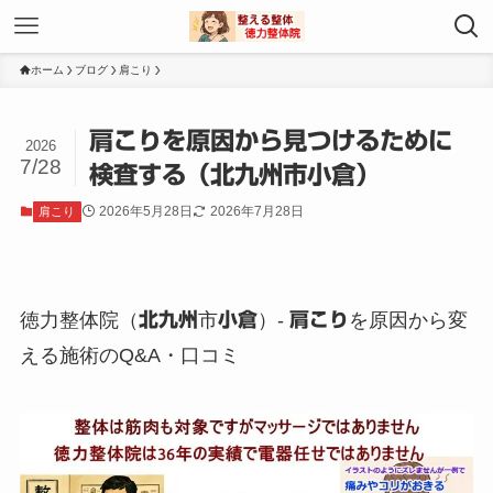
ホーム
ブログ
肩こり
肩こりを原因から見つけるために
2026
7/28
検査する（北九州市小倉）
2026年5月28日
2026年7月28日
肩こり
徳力整体院（
北九州
市
小倉
）-
肩こり
を原因から変
える施術のQ&A・口コミ