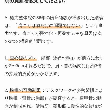
院の見解を教えてください。
A. 徳力整体院の36年の臨床経験が導き出した結論
は、「
肩こりは肩だけの問題ではない
」という事
実です。肩こりが慢性化・再発する主な原因は次
の3つの構造的問題です。
1.
重心線のズレ
：頭部（約5〜6kg）が前方にわず
か2〜3cmずれるだけで、肩・首の筋肉には約3倍
の持続的負荷がかかります。
2.
胸椎の可動制限
：デスクワークや姿勢習慣によ
り胸椎（背骨の胸部）が硬直すると、肩甲骨の動
きが制限され、僧帽筋・菱形筋に慢性的な緊張が