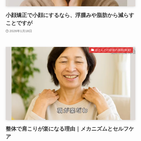
小顔矯正で小顔にするなら、浮腫みや脂肪から減らす
ことですが
2026年1月18日
ほとんどの症状の原因(体質)
整体で肩こりが楽になる理由｜メカニズムとセルフケ
ア