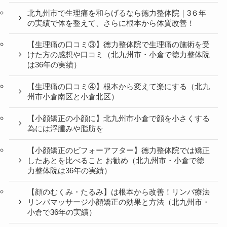
北九州市で生理痛を和らげるなら徳力整体院｜3６年
の実績で体を整えて、さらに根本から体質改善！
【生理痛の口コミ③】徳力整体院で生理痛の施術を受
けた方の感想や口コミ（北九州市・小倉で徳力整体院
は36年の実績）
【生理痛の口コミ④】根本から変えて楽にする（北九
州市小倉南区と小倉北区）
【小顔矯正の小顔に】北九州市小倉で顔を小さくする
為には浮腫みや脂肪を
【小顔矯正のビフォーアフター】徳力整体院では矯正
したあとを比べること お勧め（北九州市・小倉で徳
力整体院は36年の実績）
【顔のむくみ・たるみ】は根本から改善！リンパ療法
リンパマッサージ小顔矯正の効果と方法（北九州市・
小倉で36年の実績）