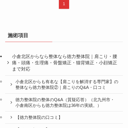
1
施術項目
小倉北区からなら整体なら徳力整体院｜肩こり・腰
痛・頭痛・生理痛・骨盤矯正・猫背矯正・小顔矯正
まで対応
小倉北区からも有名な【肩こりを解消する専門家】の
整体なら徳力整体院②｜肩こりのQ&A・口コミ
徳力整体院の整体のQ&A（質疑応答）（北九州市・
小倉南区からも徳力整体院は36年の実績。）
【徳力整体院の口コミ】