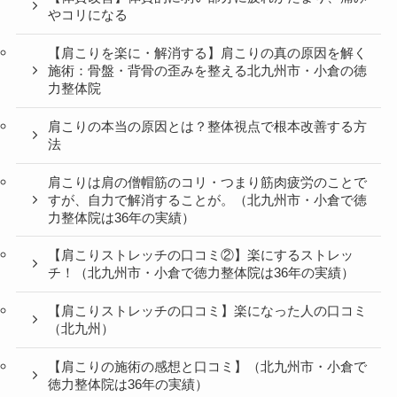
やコリになる
【肩こりを楽に・解消する】肩こりの真の原因を解く
施術：骨盤・背骨の歪みを整える北九州市・小倉の徳
力整体院
肩こりの本当の原因とは？整体視点で根本改善する方
法
肩こりは肩の僧帽筋のコリ・つまり筋肉疲労のことで
すが、自力で解消することが。（北九州市・小倉で徳
力整体院は36年の実績）
【肩こりストレッチの口コミ②】楽にするストレッ
チ！（北九州市・小倉で徳力整体院は36年の実績）
【肩こりストレッチの口コミ】楽になった人の口コミ
（北九州）
【肩こりの施術の感想と口コミ】（北九州市・小倉で
徳力整体院は36年の実績）