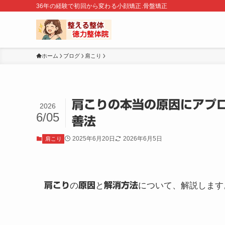
36年の経験で初回から変わる小顔矯正.骨盤矯正
ホーム
ブログ
肩こり
肩こりの本当の原因にアプ
2026
6/05
善法
2025年6月20日
2026年6月5日
肩こり
肩こり
の
原因
と
解消方法
について、解説します