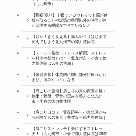
（北九州市）
【睡眠/眠り】｜寝ているつもりでも脳が休
養を取ることや記憶の整理以外の時間が体
が回復する睡眠ができていないと
【頭が大きく見える】痛みやコリは頭まで
変えてしまう北九州市の徳力整体院
【ストレス発散・ストレス解消】ストレス
を解消や発散とは？（北九州市・小倉で徳
力整体院は36年の実績）
【体質改善】体質的に弱い部分に疲れがた
まり、痛みやコリになる
【肩こりの施術】肩こりの真の原因を解く
施術：骨盤・背骨の歪みを整える北九州
市・小倉の徳力整体院
（肩こり口コミ・質疑応答）小倉北区から
も経験でものを言う整体なら徳力整体院｜
【肩こりストレッチ】楽にするストレッ
チ！（北九州市・小倉で徳力整体院は36年