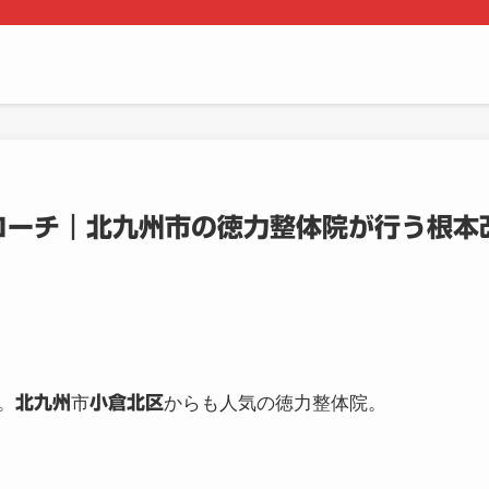
ローチ｜北九州市の徳力整体院が行う根本
。
北九州
市
小倉北区
からも人気の徳力整体院。