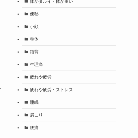
体がダルイ・体が重い
便秘
小顔
整体
猫背
生理痛
疲れや疲労
疲れや疲労・ストレス
グ
睡眠
肩こり
腰痛