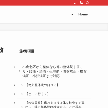
Home
改
施術項目
小倉北区から整体なら徳力整体院｜肩こ
り・腰痛・頭痛・生理痛・骨盤矯正・猫背
矯正・小顔矯正まで対応
【徳力整体院の口コミ】
【どこに行く？】
【検査重視】痛みやコリは体を検査する事
から・徳力整体院は検査することが基本