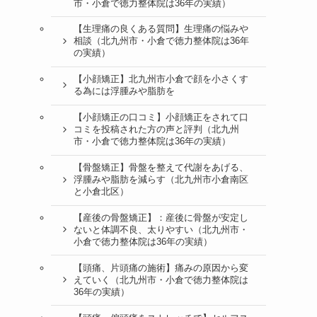
市・小倉で徳力整体院は36年の実績）
【生理痛の良くある質問】生理痛の悩みや
相談（北九州市・小倉で徳力整体院は36年
の実績）
【小顔矯正】北九州市小倉で顔を小さくす
る為には浮腫みや脂肪を
【小顔矯正の口コミ】小顔矯正をされて口
コミを投稿された方の声と評判（北九州
市・小倉で徳力整体院は36年の実績）
【骨盤矯正】骨盤を整えて代謝をあげる、
浮腫みや脂肪を減らす（北九州市小倉南区
と小倉北区）
【産後の骨盤矯正】：産後に骨盤が安定し
ないと体調不良、太りやすい（北九州市・
小倉で徳力整体院は36年の実績）
【頭痛、片頭痛の施術】痛みの原因から変
えていく（北九州市・小倉で徳力整体院は
36年の実績）