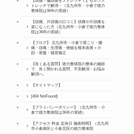
【頭痛・偏頭痛をストレッチで】セルフス
トレッチで解消・（北九州市・小倉で徳力
整体院は36年の実績）
【頭痛、片頭痛の口コミ】頭痛や片頭痛を
楽になった方（北九州市・小倉で徳力整体
院は36年の実績）
【ブログ】 北九州市・小倉で肩こり・腰
痛・頭痛・生理痛・便秘を根本改善＋小
顔・骨盤・猫背矯正
【良くある質問】徳力整体院の整体の施術
で、良く聞かれる質問、不安解消・お悩み
解消へ。
【サイトマップ】
[404 NotFound]
【プライバシーポリシー】（北九州市・小
倉で徳力整体院は36年の実績）
【アクセス 料金 定休日 施術時間】（北九州
市小倉南区と小倉北区の徳力整体院