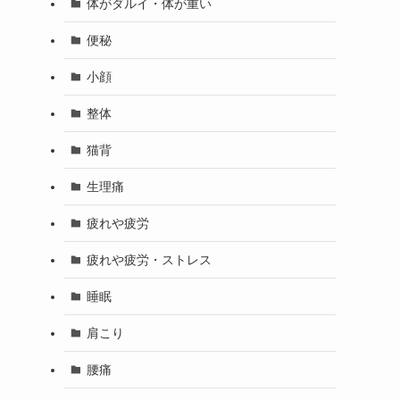
体がダルイ・体が重い
便秘
小顔
整体
猫背
生理痛
疲れや疲労
疲れや疲労・ストレス
睡眠
肩こり
腰痛