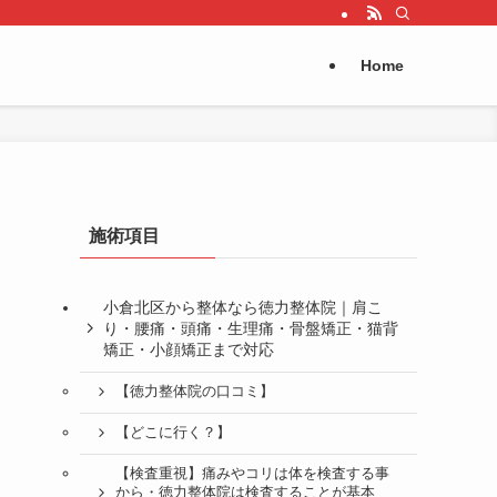
Home
施術項目
小倉北区から整体なら徳力整体院｜肩こ
り・腰痛・頭痛・生理痛・骨盤矯正・猫背
矯正・小顔矯正まで対応
【徳力整体院の口コミ】
【どこに行く？】
と
【検査重視】痛みやコリは体を検査する事
から・徳力整体院は検査することが基本