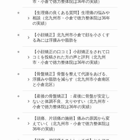
市・小倉で徳力整体院は36年の実績）
【生理痛の良くある質問】生理痛の悩みや
相談（北九州市・小倉で徳力整体院は36年
の実績）
【小顔矯正】北九州市小倉で顔を小さくす
る為には浮腫みや脂肪を
【小顔矯正の口コミ】小顔矯正をされて口
コミを投稿された方の声と評判（北九州
市・小倉で徳力整体院は36年の実績）
【骨盤矯正】骨盤を整えて代謝をあげる、
浮腫みや脂肪を減らす（北九州市小倉南区
と小倉北区）
【産後の骨盤矯正】：産後に骨盤が安定し
ないと体調不良、太りやすい（北九州市・
小倉で徳力整体院は36年の実績）
【頭痛、片頭痛の施術】痛みの原因から変
えていく（北九州市・小倉で徳力整体院は
36年の実績）