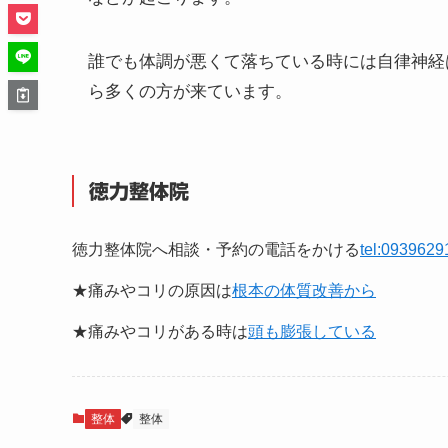
誰でも体調が悪くて落ちている時には自律神経
ら多くの方が来ています。
徳力整体院
徳力整体院へ相談・予約の電話をかける
tel:0939629
★痛みやコリの原因は
根本の体質改善から
★痛みやコリがある時は
頭も膨張している
整体
整体