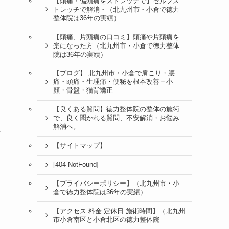
【頭痛・偏頭痛をストレッチで】セルフス
な
トレッチで解消・（北九州市・小倉で徳力
整体院は36年の実績）
【頭痛、片頭痛の口コミ】頭痛や片頭痛を
楽になった方（北九州市・小倉で徳力整体
院は36年の実績）
【ブログ】 北九州市・小倉で肩こり・腰
痛・頭痛・生理痛・便秘を根本改善＋小
顔・骨盤・猫背矯正
【良くある質問】徳力整体院の整体の施術
で、良く聞かれる質問、不安解消・お悩み
解消へ。
か
【サイトマップ】
[404 NotFound]
【プライバシーポリシー】（北九州市・小
倉で徳力整体院は36年の実績）
【アクセス 料金 定休日 施術時間】（北九州
市小倉南区と小倉北区の徳力整体院