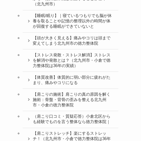
（北九州市）
【睡眠/眠り】｜寝ているつもりでも脳が休
養を取ることや記憶の整理以外の時間が体
が回復する睡眠ができていないと
【頭が大きく見える】痛みやコリは頭まで
変えてしまう北九州市の徳力整体院
【ストレス発散・ストレス解消】ストレス
を解消や発散とは？（北九州市・小倉で徳
力整体院は36年の実績）
【体質改善】体質的に弱い部分に疲れがた
まり、痛みやコリになる
【肩こりの施術】肩こりの真の原因を解く
施術：骨盤・背骨の歪みを整える北九州
市・小倉の徳力整体院
（肩こり口コミ・質疑応答）小倉北区から
も経験でものを言う整体なら徳力整体院｜
【肩こりストレッチ】楽にするストレッ
チ！（北九州市・小倉で徳力整体院は36年