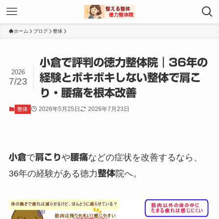
ホーム
ブログ
整体
小倉で評判の徳力整体院｜36年の
2026
経験とボキボキしない整体で肩こ
7/23
り・腰痛を根本改善
2026年5月25日
2026年7月23日
整体
小倉
で
肩こり
や
腰痛
などの症状を改善するなら、
36年の経験がある徳力
整体
院へ。