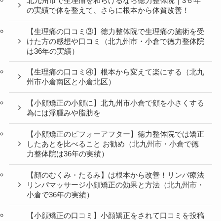
北九州市で生理痛を和らげるなら徳力整体院｜3６年
の実績で体を整えて、さらに根本から体質改善！
【生理痛の口コミ③】徳力整体院で生理痛の施術を受
けた方の感想や口コミ（北九州市・小倉で徳力整体院
は36年の実績）
【生理痛の口コミ④】根本から変えて楽にする（北九
州市小倉南区と小倉北区）
【小顔矯正の小顔に】北九州市小倉で顔を小さくする
為には浮腫みや脂肪を
【小顔矯正のビフォーアフター】徳力整体院では矯正
したあとを比べること お勧め（北九州市・小倉で徳
力整体院は36年の実績）
【顔のむくみ・たるみ】は根本から改善！リンパ療法
リンパマッサージ小顔矯正の効果と方法（北九州市・
小倉で36年の実績）
【小顔矯正の口コミ】小顔矯正をされて口コミを投稿