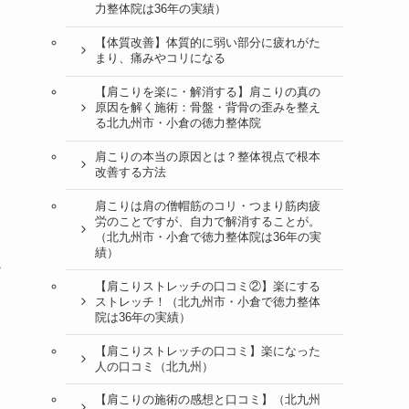
力整体院は36年の実績）
【体質改善】体質的に弱い部分に疲れがた
まり、痛みやコリになる
【肩こりを楽に・解消する】肩こりの真の
原因を解く施術：骨盤・背骨の歪みを整え
る北九州市・小倉の徳力整体院
肩こりの本当の原因とは？整体視点で根本
改善する方法
肩こりは肩の僧帽筋のコリ・つまり筋肉疲
労のことですが、自力で解消することが。
（北九州市・小倉で徳力整体院は36年の実
績）
必
【肩こりストレッチの口コミ②】楽にする
ストレッチ！（北九州市・小倉で徳力整体
院は36年の実績）
【肩こりストレッチの口コミ】楽になった
人の口コミ（北九州）
【肩こりの施術の感想と口コミ】（北九州