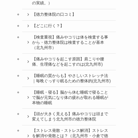
の実績。）
【徳力整体院の口コミ】
【どこに行く？】
【検査重視】痛みやコリは体を検査する事
から・徳力整体院は検査することが基本
（北九州市）
【痛みやコリを起こす原因】肩こりや腰
痛、生理痛などを起こすのは(北九州市)
【睡眠の質からも】やさしいストレッチ法
｜毎晩ぐっすり眠るための整体的(北九州市)
【睡眠・寝る】脳から休む睡眠で寝ること
で脳が元気になり体の疲れが取れる睡眠が
本物の睡眠
【頭が大きく見える】痛みやコリは頭まで
変えてしまう北九州市の徳力整体院
【ストレス発散・ストレス解消】ストレス
を解消や発散とは？（北九州市・小倉で徳