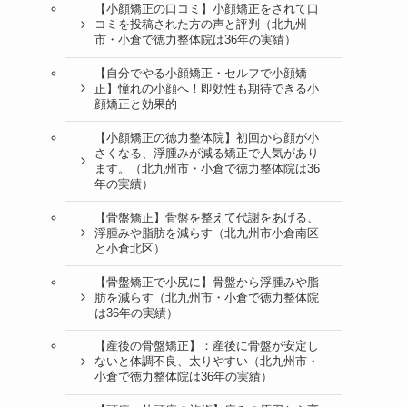
【小顔矯正の口コミ】小顔矯正をされて口
コミを投稿された方の声と評判（北九州
市・小倉で徳力整体院は36年の実績）
【自分でやる小顔矯正・セルフで小顔矯
正】憧れの小顔へ！即効性も期待できる小
顔矯正と効果的
【小顔矯正の徳力整体院】初回から顔が小
さくなる、浮腫みが減る矯正で人気があり
ます。（北九州市・小倉で徳力整体院は36
年の実績）
【骨盤矯正】骨盤を整えて代謝をあげる、
浮腫みや脂肪を減らす（北九州市小倉南区
と小倉北区）
【骨盤矯正で小尻に】骨盤から浮腫みや脂
肪を減らす（北九州市・小倉で徳力整体院
は36年の実績）
【産後の骨盤矯正】：産後に骨盤が安定し
ないと体調不良、太りやすい（北九州市・
小倉で徳力整体院は36年の実績）