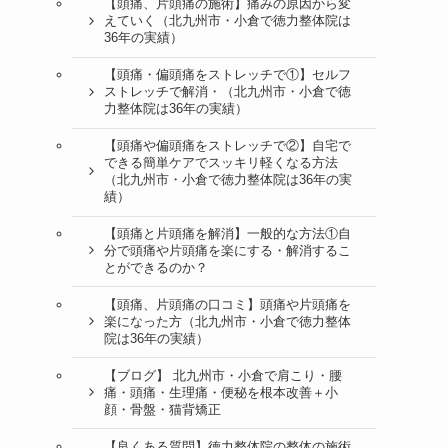
【頭痛、片頭痛の施術】痛みの原因から変
えていく（北九州市・小倉で徳力整体院は
36年の実績）
【頭痛・偏頭痛をストレッチで①】セルフ
ストレッチで解消・（北九州市・小倉で徳
力整体院は36年の実績）
【頭痛や偏頭痛をストレッチで②】自宅で
できる簡単ケアでスッキリ軽くなる方法
（北九州市・小倉で徳力整体院は36年の実
績）
【頭痛と片頭痛を解消】一般的な方法①自
分で頭痛や片頭痛を楽にする・解消するこ
とができるのか？
【頭痛、片頭痛の口コミ】頭痛や片頭痛を
楽になった方（北九州市・小倉で徳力整体
院は36年の実績）
【ブログ】 北九州市・小倉で肩こり・腰
痛・頭痛・生理痛・便秘を根本改善＋小
顔・骨盤・猫背矯正
【良くある質問】徳力整体院の整体の施術