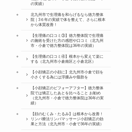
の実績）
北九州市で生理痛を和らげるなら徳力整体
院｜3６年の実績で体を整えて、さらに根本
から体質改善！
【生理痛の口コミ③】徳力整体院で生理痛
の施術を受けた方の感想や口コミ（北九州
市・小倉で徳力整体院は36年の実績）
。
【生理痛の口コミ④】根本から変えて楽に
する（北九州市小倉南区と小倉北区）
【小顔矯正の小顔に】北九州市小倉で顔を
小さくする為には浮腫みや脂肪を
【小顔矯正のビフォーアフター】徳力整体
院では矯正したあとを比べること お勧め
（北九州市・小倉で徳力整体院は36年の実
績）
【顔のむくみ・たるみ】は根本から改善！
リンパ療法リンパマッサージ小顔矯正の効
果と方法（北九州市・小倉で36年の実績）