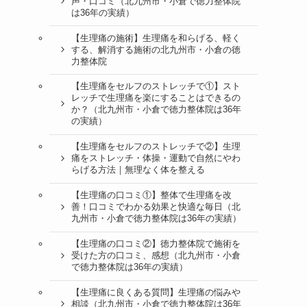
声・口コミ（北九州市・小倉で徳力整体院
は36年の実績）
【生理痛の施術】生理痛を和らげる、軽く
する、解消する施術の北九州市・小倉の徳
力整体院
【生理痛をセルフのストレッチで①】スト
レッチで生理痛を楽にすることはできるの
か？（北九州市・小倉で徳力整体院は36年
の実績）
【生理痛をセルフのストレッチで②】生理
痛をストレッチ・体操・運動で自然にやわ
らげる方法｜無理なく体を整える
【生理痛の口コミ①】整体で生理痛を改
善！口コミでわかる効果と快適な毎日（北
九州市・小倉で徳力整体院は36年の実績）
【生理痛の口コミ②】徳力整体院で施術を
受けた方の口コミ、感想（北九州市・小倉
で徳力整体院は36年の実績）
【生理痛に良くある質問】生理痛の悩みや
相談（北九州市・小倉で徳力整体院は36年