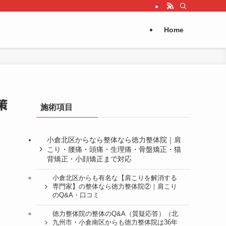
Home
策
施術項目
小倉北区からなら整体なら徳力整体院｜肩
こり・腰痛・頭痛・生理痛・骨盤矯正・猫
背矯正・小顔矯正まで対応
小倉北区からも有名な【肩こりを解消する
専門家】の整体なら徳力整体院②｜肩こり
のQ&A・口コミ
徳力整体院の整体のQ&A（質疑応答）（北
九州市・小倉南区からも徳力整体院は36年