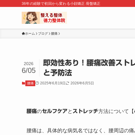
36年の経験で初回から変わる小顔矯正.骨盤矯正
ホーム
ブログ
腰痛
即効性あり！腰痛改善スト
2026
6/05
と予防法
2025年6月19日
2026年6月5日
腰痛
腰痛
の
セルフケア
と
ストレッチ
方法について【
腰痛は、具体的な病気名ではなく、腰周辺の痛