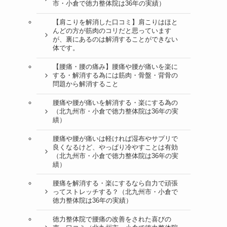
市・小倉で徳力整体院は36年の実績）
【肩こりを解消した口コミ】肩こりはほと
んどの方が筋肉のコリだと思っています
が、裏にあるのは解消することができない
体です。
【腰痛・腰の痛み】腰痛や腰が痛いを楽に
する・解消する為には筋肉・骨盤・背骨の
問題から解消すること
腰痛や腰が痛いを解消する・楽にする為の
（北九州市・小倉で徳力整体院は36年の実
績）
腰痛や腰が痛いは軽ければ湿布やサプリで
良くなるけど、やっぱり冷やすことは有効
（北九州市・小倉で徳力整体院は36年の実
績）
腰痛を解消する・楽にするなら自力で頑張
ってストレッチする？（北九州市・小倉で
徳力整体院は36年の実績）
徳力整体院で腰痛の改善をされた喜びの