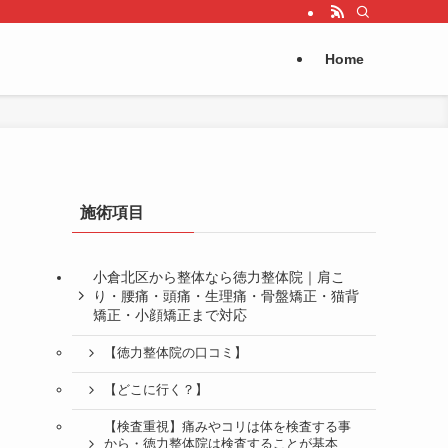
Home
施術項目
小倉北区から整体なら徳力整体院｜肩こ
り・腰痛・頭痛・生理痛・骨盤矯正・猫背
矯正・小顔矯正まで対応
【徳力整体院の口コミ】
【どこに行く？】
【検査重視】痛みやコリは体を検査する事
から・徳力整体院は検査することが基本