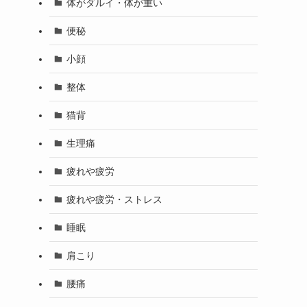
体がダルイ・体が重い
便秘
小顔
整体
猫背
生理痛
疲れや疲労
疲れや疲労・ストレス
睡眠
肩こり
腰痛