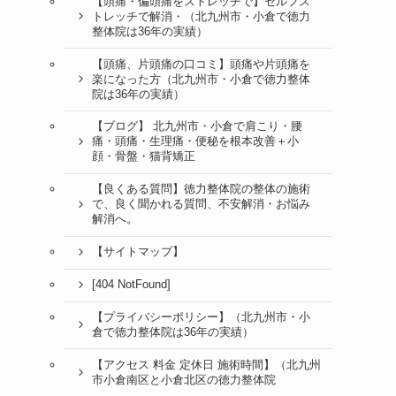
【頭痛・偏頭痛をストレッチで】セルフス
トレッチで解消・（北九州市・小倉で徳力
整体院は36年の実績）
【頭痛、片頭痛の口コミ】頭痛や片頭痛を
楽になった方（北九州市・小倉で徳力整体
院は36年の実績）
【ブログ】 北九州市・小倉で肩こり・腰
痛・頭痛・生理痛・便秘を根本改善＋小
顔・骨盤・猫背矯正
【良くある質問】徳力整体院の整体の施術
で、良く聞かれる質問、不安解消・お悩み
解消へ。
【サイトマップ】
[404 NotFound]
【プライバシーポリシー】（北九州市・小
倉で徳力整体院は36年の実績）
【アクセス 料金 定休日 施術時間】（北九州
市小倉南区と小倉北区の徳力整体院