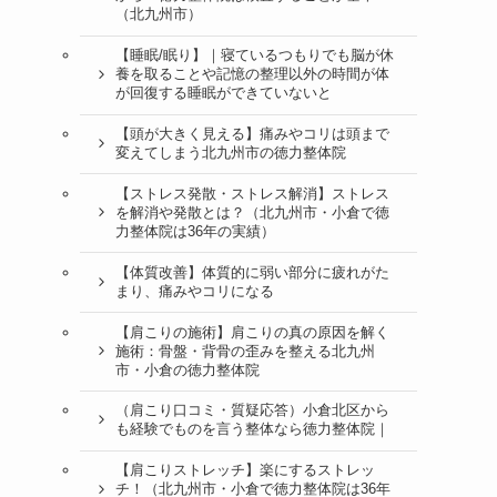
（北九州市）
【睡眠/眠り】｜寝ているつもりでも脳が休
養を取ることや記憶の整理以外の時間が体
が回復する睡眠ができていないと
【頭が大きく見える】痛みやコリは頭まで
変えてしまう北九州市の徳力整体院
【ストレス発散・ストレス解消】ストレス
を解消や発散とは？（北九州市・小倉で徳
力整体院は36年の実績）
【体質改善】体質的に弱い部分に疲れがた
まり、痛みやコリになる
【肩こりの施術】肩こりの真の原因を解く
施術：骨盤・背骨の歪みを整える北九州
市・小倉の徳力整体院
（肩こり口コミ・質疑応答）小倉北区から
も経験でものを言う整体なら徳力整体院｜
【肩こりストレッチ】楽にするストレッ
チ！（北九州市・小倉で徳力整体院は36年