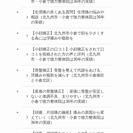
市・小倉で徳力整体院は36年の実績）
【生理痛の良くある質問】生理痛の悩みや
相談（北九州市・小倉で徳力整体院は36年
の実績）
【小顔矯正】北九州市小倉で顔を小さくす
る為には浮腫みや脂肪を
【小顔矯正の口コミ】小顔矯正をされて口
コミを投稿された方の声と評判（北九州
市・小倉で徳力整体院は36年の実績）
【骨盤矯正】骨盤を整えて代謝をあげる、
浮腫みや脂肪を減らす（北九州市小倉南区
と小倉北区）
【産後の骨盤矯正】：産後に骨盤が安定し
ないと体調不良、太りやすい（北九州市・
小倉で徳力整体院は36年の実績）
【頭痛、片頭痛の施術】痛みの原因から変
えていく（北九州市・小倉で徳力整体院は
36年の実績）