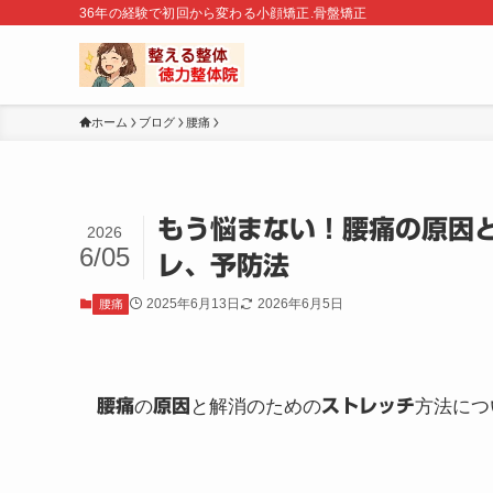
36年の経験で初回から変わる小顔矯正.骨盤矯正
ホーム
ブログ
腰痛
もう悩まない！腰痛の原因
2026
6/05
レ、予防法
2025年6月13日
2026年6月5日
腰痛
腰痛
の
原因
と解消のための
ストレッチ
方法につ