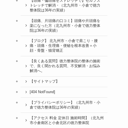
【頭痛・偏頭痛をストレッチで】セルフス
トレッチで解消・（北九州市・小倉で徳力
整体院は36年の実績）
【頭痛、片頭痛の口コミ】頭痛や片頭痛を
楽になった方（北九州市・小倉で徳力整体
院は36年の実績）
【ブログ】 北九州市・小倉で肩こり・腰
痛・頭痛・生理痛・便秘を根本改善＋小
顔・骨盤・猫背矯正
【良くある質問】徳力整体院の整体の施術
で、良く聞かれる質問、不安解消・お悩み
解消へ。
【サイトマップ】
[404 NotFound]
【プライバシーポリシー】（北九州市・小
倉で徳力整体院は36年の実績）
【アクセス 料金 定休日 施術時間】（北九州
市小倉南区と小倉北区の徳力整体院