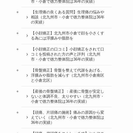
市・小倉で徳力整体院は36年の実績）
【生理痛の良くある質問】生理痛の悩みや
相談（北九州市・小倉で徳力整体院は36年
の実績）
【小顔矯正】北九州市小倉で顔を小さくす
る為には浮腫みや脂肪を
【小顔矯正の口コミ】小顔矯正をされて口
コミを投稿された方の声と評判（北九州
市・小倉で徳力整体院は36年の実績）
【骨盤矯正】骨盤を整えて代謝をあげる、
浮腫みや脂肪を減らす（北九州市小倉南区
と小倉北区）
【産後の骨盤矯正】：産後に骨盤が安定し
ないと体調不良、太りやすい（北九州市・
小倉で徳力整体院は36年の実績）
【頭痛、片頭痛の施術】痛みの原因から変
えていく（北九州市・小倉で徳力整体院は
36年の実績）