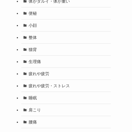
体がダルイ・体が重い
便秘
小顔
整体
猫背
生理痛
疲れや疲労
疲れや疲労・ストレス
睡眠
肩こり
腰痛