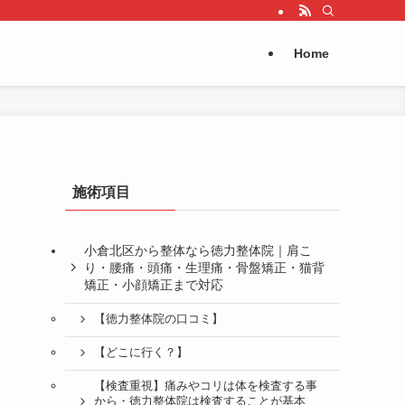
Home
施術項目
小倉北区から整体なら徳力整体院｜肩こ
り・腰痛・頭痛・生理痛・骨盤矯正・猫背
矯正・小顔矯正まで対応
【徳力整体院の口コミ】
【どこに行く？】
【検査重視】痛みやコリは体を検査する事
から・徳力整体院は検査することが基本