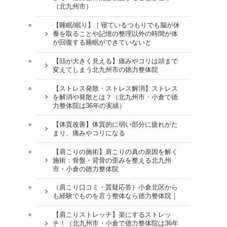
（北九州市）
【睡眠/眠り】｜寝ているつもりでも脳が休
養を取ることや記憶の整理以外の時間が体
が回復する睡眠ができていないと
【頭が大きく見える】痛みやコリは頭まで
変えてしまう北九州市の徳力整体院
【ストレス発散・ストレス解消】ストレス
を解消や発散とは？（北九州市・小倉で徳
力整体院は36年の実績）
【体質改善】体質的に弱い部分に疲れがた
まり、痛みやコリになる
【肩こりの施術】肩こりの真の原因を解く
施術：骨盤・背骨の歪みを整える北九州
市・小倉の徳力整体院
（肩こり口コミ・質疑応答）小倉北区から
も経験でものを言う整体なら徳力整体院｜
【肩こりストレッチ】楽にするストレッ
チ！（北九州市・小倉で徳力整体院は36年