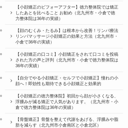
【小顔矯正のビフォーアフター】徳力整体院では矯正
したあとを比べること お勧め（北九州市・小倉で徳
力整体院は36年の実績）
【顔のむくみ・たるみ】は根本から改善！リンパ療法
リンパマッサージ小顔矯正の効果と方法（北九州市・
小倉で36年の実績）
【小顔矯正の口コミ】小顔矯正をされて口コミを投稿
された方の声と評判（北九州市・小倉で徳力整体院は
36年の実績）
【自分でやる小顔矯正・セルフで小顔矯正】憧れの小
顔へ！即効性も期待できる小顔矯正と効果的
【小顔矯正の徳力整体院】初回から顔が小さくなる、
浮腫みが減る矯正で人気があります。（北九州市・小
倉で徳力整体院は36年の実績）
【骨盤矯正】骨盤を整えて代謝をあげる、浮腫みや脂
肪を減らす（北九州市小倉南区と小倉北区）