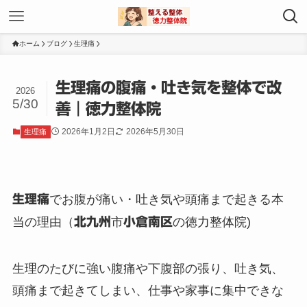
ホーム
ブログ
生理痛
生理痛の腹痛・吐き気を整体で改
2026
5/30
善｜徳力整体院
2026年1月2日
2026年5月30日
生理痛
生理痛
でお腹が痛い・吐き気や頭痛まで起きる本
当の理由（
北九州
市
小倉南区
の徳力整体院)
生理のたびに強い腹痛や下腹部の張り、吐き気、
頭痛まで起きてしまい、仕事や家事に集中できな