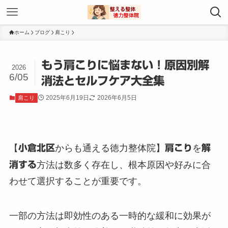
ホーム
ブログ
肩こり
もう肩こりに悩まない！原因別解
2026
6/05
消法とセルフケア大全集
2025年6月19日
2026年6月5日
肩こり
【
小倉北区
からも通える徳力整体院】
肩こり
を
解
消する
方法は数多く存在し、根本原因や好みに合
わせて選択することが重要です。
一部の方法は即効性のある一時的な緩和に効果が