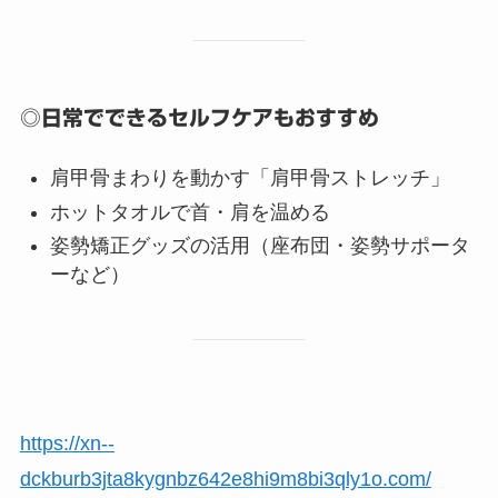
◎日常でできるセルフケアもおすすめ
肩甲骨まわりを動かす「肩甲骨ストレッチ」
ホットタオルで首・肩を温める
姿勢矯正グッズの活用（座布団・姿勢サポータ
ーなど）
https://xn--
dckburb3jta8kygnbz642e8hi9m8bi3qly1o.com/