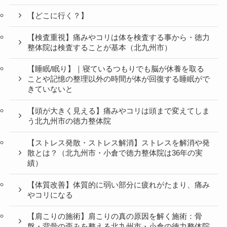
【どこに行く？】
【検査重視】痛みやコリは体を検査する事から・徳力
整体院は検査することが基本（北九州市）
【睡眠/眠り】｜寝ているつもりでも脳が休養を取る
ことや記憶の整理以外の時間が体が回復する睡眠がで
きていないと
【頭が大きく見える】痛みやコリは頭まで変えてしま
う北九州市の徳力整体院
【ストレス発散・ストレス解消】ストレスを解消や発
散とは？（北九州市・小倉で徳力整体院は36年の実
績）
【体質改善】体質的に弱い部分に疲れがたまり、痛み
やコリになる
【肩こりの施術】肩こりの真の原因を解く施術：骨
盤・背骨の歪みを整える北九州市・小倉の徳力整体院