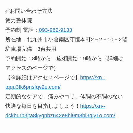
✅お問い合わせ方法
徳力整体院
予約制 電話：
093-962-9133
所在地：北九州市小倉南区守恒本町2－2－10－2階
駐車場完備 3台共用
予約開始：8時から 施術開始：9時から（詳細は
アクセスのページで）
【※詳細はアクセスページで】
https://xn--
tqqu3fk6pnsfqv2e.com/
定期的なケアで、痛みやコリ、体調の不調のない
快適な毎日を目指しましょう！
https://xn--
dckburb3jta8kygnbz642e8hi9m8bi3qly1o.com/