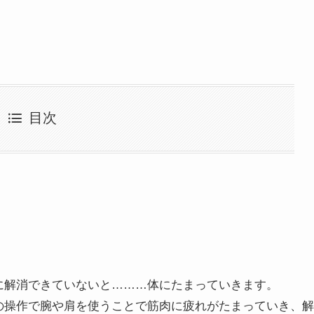
目次
を感じる
みになる
る
のか？