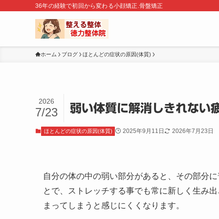
36年の経験で初回から変わる小顔矯正.骨盤矯正
ホーム
ブログ
ほとんどの症状の原因(体質)
2026
弱い体質に解消しきれない
7/23
2025年9月11日
2026年7月23日
ほとんどの症状の原因(体質)
自分の体の中の弱い部分があると、その部分に
とで、ストレッチする事でも常に新しく生み出
まってしまうと感じにくくなります。