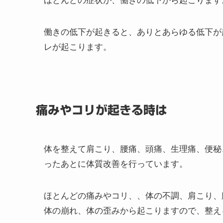
体にたまろうとしている時に疲れ
体の歪みを修正したり、回復させたり、言葉は
ほとんどの症状が、働きの低下から起こります
働きの低下が起きると、ありとあらゆる低下が
レが起こります。
痛みやコリが起きる時は