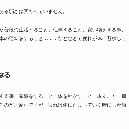
、膝の痛み、首のコリなどを楽にすることから始めて、整
腰痛、頭痛、生理痛、便秘、膝の痛み、首のコリなどは、
ることで楽になります。
ある弱さは変わっていません。
た普段の生活すること、仕事すること、買い物をする事、
車の運転をすること………などなどで疲れが体に蓄積して