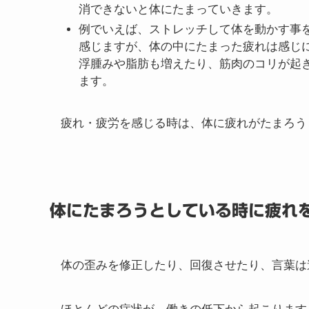
弱い体質と疲れ・疲労
例えば仕事をして生み出された疲れが完璧
車の運転でも注意をは払うことやハンドル
消できないと体にたまっていきます。
例でいえば、ストレッチして体を動かす事
感じますが、体の中にたまった疲れは感じ
浮腫みや脂肪も増えたり、筋肉のコリが起
ます。
疲れ・疲労を感じる時は、体に疲れがたまろう