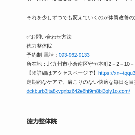
疲れがたまるのは、全身にたまりますが、さら
体質的に弱い部分は、疲れがたまってしまうと
り、代謝も低下し、筋肉のバランスも崩れ筋肉
レを起こしていきます。
弱い部分には他とは違い、疲れがたまりいやす
それを少しずつでも変えていくのが体質改善の
✅お問い合わせ方法
徳力整体院
予約制 電話：
093-962-9133
所在地：北九州市小倉南区守恒本町2－2－10－