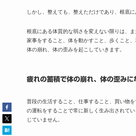
体を整えて肩こり、腰痛、頭痛、生理痛、便秘
ったあとに体質改善を行っています。
ほとんどの痛みやコリ、、体の不調、肩こり、
体の崩れ、体の歪みから起こりますので、整え
しかし、整えても、整えただけであり、根底に
根底にある体質的な弱さを変えない限りは、ま
家事をすること、体を動かすこと、歩くこと、
体の崩れ、体の歪みを起こしていきます。