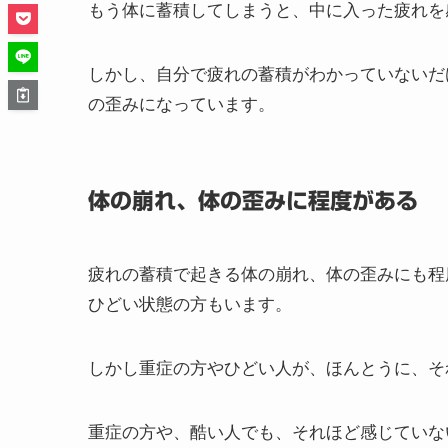
疲れの蓄積で体の崩れ、体の歪みに
普段の生活すること、仕事すること、買い物を
の運転をすることで常に新しく生み出されてい
じていません。
もう体に蓄積してしまうと、中に入った疲れを
しかし、自分で疲れの蓄積がわかっていないだ
の歪みになっています。
体の崩れ、体の歪みに程度がある