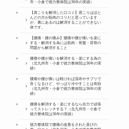
市・小倉で徳力整体院は36年の実績）
【肩こりを解消した口コミ】肩こりはほと
んどの方が筋肉のコリだと思っています
が、裏にあるのは解消することができない
体です。
【腰痛・腰の痛み】腰痛や腰が痛いを楽に
する・解消する為には筋肉・骨盤・背骨の
問題から解消すること
腰痛や腰が痛いを解消する・楽にする為の
（北九州市・小倉で徳力整体院は36年の実
績）
腰痛や腰が痛いは軽ければ湿布やサプリで
良くなるけど、やっぱり冷やすことは有効
（北九州市・小倉で徳力整体院は36年の実
績）
腰痛を解消する・楽にするなら自力で頑張
ってストレッチする？（北九州市・小倉で
徳力整体院は36年の実績）
徳力整体院で腰痛の改善をされた喜びの