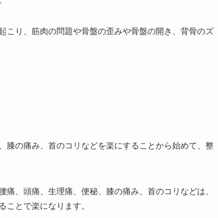
を感じる
違いますが、
体を整えること
です。
。
起こり、筋肉の問題や骨盤の歪みや骨盤の開き、背骨のズ