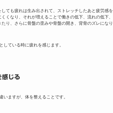
に解消できていないと………体にたまっていきます。
の操作で腕や肩を使うことで筋肉に疲れがたまっていき、解
をしても疲れは生み出されて、ストレッチしたあと疲労感を
にくくなり、それが増えることで働きの低下、流れの低下、
きたり、さらに骨盤の歪みや骨盤の開き、背骨のズレになり
としている時に疲れを感じます。