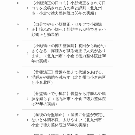
【小顔矯正の口コミ】小顔矯正をされて口
コミを投稿された方の声と評判（北九州
市・小倉で徳力整体院は36年の実績）
【自分でやる小顔矯正・セルフで小顔矯
正】憧れの小顔へ！即効性も期待できる小
顔矯正と効果的
【小顔矯正の徳力整体院】初回から顔が小
さくなる、浮腫みが減る矯正で人気があり
ます。（北九州市・小倉で徳力整体院は36
年の実績）
【骨盤矯正】骨盤を整えて代謝をあげる、
浮腫みや脂肪を減らす（北九州市小倉南区
と小倉北区）
【骨盤矯正で小尻に】骨盤から浮腫みや脂
肪を減らす（北九州市・小倉で徳力整体院
は36年の実績）
【産後の骨盤矯正】：産後に骨盤が安定し
ないと体調不良、太りやすい（北九州市・
小倉で徳力整体院は36年の実績）