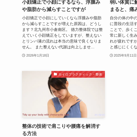
小顔矯正で小顔にするなら、浮腫み
弱い体質に
や脂肪から減らすことですが
まると、痛
小顔矯正で小顔にしていくなら浮腫みや脂肪
自分の体の中
から減らすことですが増えた原因は、どうし
に普段の生活
ます？北九州市小倉南区。 徳力整体院では整
ことで、歩く
えていく小顔矯正をしていますが、整えない
常に新しく生
とリンパ液の流れは本当の意味で良くなりま
れが疲れです
せん。 また整えない代謝は向上しませ...
と感じにくくな
2026年1月18日
2025年9月11日
カイロプラクティック・整体
整体の技術で肩こりや腰痛を解消す
る方法