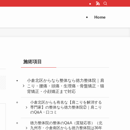
Home
施術項目
小倉北区からなら整体なら徳力整体院｜肩
こり・腰痛・頭痛・生理痛・骨盤矯正・猫
背矯正・小顔矯正まで対応
小倉北区からも有名な【肩こりを解消する
専門家】の整体なら徳力整体院②｜肩こり
のQ&A・口コミ
徳力整体院の整体のQ&A（質疑応答）（北
九州市・小倉南区からも徳力整体院は36年