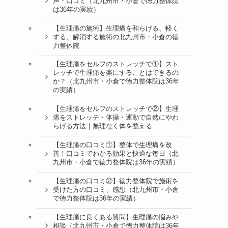
声・口コミ（北九州市・小倉で徳力整体院
は36年の実績）
【生理痛の施術】生理痛を和らげる、軽く
する、解消する施術の北九州市・小倉の徳
力整体院
【生理痛をセルフのストレッチで①】スト
レッチで生理痛を楽にすることはできるの
か？（北九州市・小倉で徳力整体院は36年
の実績）
【生理痛をセルフのストレッチで②】生理
痛をストレッチ・体操・運動で自然にやわ
らげる方法｜無理なく体を整える
【生理痛の口コミ①】整体で生理痛を改
善！口コミでわかる効果と快適な毎日（北
九州市・小倉で徳力整体院は36年の実績）
【生理痛の口コミ②】徳力整体院で施術を
受けた方の口コミ、感想（北九州市・小倉
で徳力整体院は36年の実績）
【生理痛に良くある質問】生理痛の悩みや
相談（北九州市・小倉で徳力整体院は36年