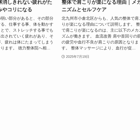
解消しきれない疲れがた
整体で肩こりが楽になる理由｜メ
みやコリになる
ニズムとセルフケア
の弱い部分があると、その部分
北九州市小倉北区からも、人気の整体で肩
する、仕事する事、体を動かす
りが楽になる理由について説明します。 
ことで、ストレッチする事でも
で肩こりが楽になるのは、主に以下のメカ
み出されていく疲れがあり、そ
ズムが働きます。 血流改善 肩や首回りの
が、疲れは体にたまってしまう
の疲労や血行不良が肩こりの原因となりま
ります。 徳力整体院へ相...
す。 整体マッサージにより、血行が促...
2025年7月19日