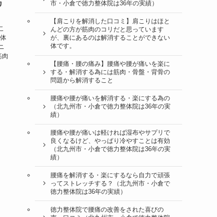
カ
市・小倉で徳力整体院は36年の実績）
【肩こりを解消した口コミ】肩こりはほと
こ
んどの方が筋肉のコリだと思っています
整体
が、裏にあるのは解消することができない
体です。
ニ
筋肉
【腰痛・腰の痛み】腰痛や腰が痛いを楽に
する・解消する為には筋肉・骨盤・背骨の
問題から解消すること
腰痛や腰が痛いを解消する・楽にする為の
（北九州市・小倉で徳力整体院は36年の実
績）
腰痛や腰が痛いは軽ければ湿布やサプリで
良くなるけど、やっぱり冷やすことは有効
（北九州市・小倉で徳力整体院は36年の実
績）
腰痛を解消する・楽にするなら自力で頑張
ってストレッチする？（北九州市・小倉で
徳力整体院は36年の実績）
徳力整体院で腰痛の改善をされた喜びの