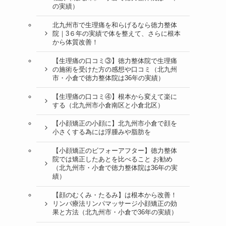
の実績）
北九州市で生理痛を和らげるなら徳力整体
院｜3６年の実績で体を整えて、さらに根本
から体質改善！
【生理痛の口コミ③】徳力整体院で生理痛
の施術を受けた方の感想や口コミ（北九州
市・小倉で徳力整体院は36年の実績）
【生理痛の口コミ④】根本から変えて楽に
する（北九州市小倉南区と小倉北区）
【小顔矯正の小顔に】北九州市小倉で顔を
小さくする為には浮腫みや脂肪を
【小顔矯正のビフォーアフター】徳力整体
院では矯正したあとを比べること お勧め
（北九州市・小倉で徳力整体院は36年の実
績）
【顔のむくみ・たるみ】は根本から改善！
リンパ療法リンパマッサージ小顔矯正の効
果と方法（北九州市・小倉で36年の実績）