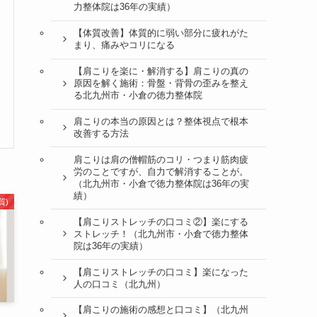
力整体院は36年の実績）
【体質改善】体質的に弱い部分に疲れがた
まり、痛みやコリになる
【肩こりを楽に・解消する】肩こりの真の
原因を解く施術：骨盤・背骨の歪みを整え
る北九州市・小倉の徳力整体院
肩こりの本当の原因とは？整体視点で根本
改善する方法
肩こりは肩の僧帽筋のコリ・つまり筋肉疲
労のことですが、自力で解消することが。
（北九州市・小倉で徳力整体院は36年の実
績）
質)
【肩こりストレッチの口コミ②】楽にする
ストレッチ！（北九州市・小倉で徳力整体
院は36年の実績）
【肩こりストレッチの口コミ】楽になった
人の口コミ（北九州）
【肩こりの施術の感想と口コミ】（北九州