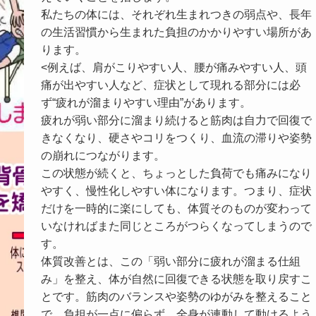
私たちの体には、それぞれ生まれつきの弱点や、長年
の生活習慣から生まれた負担のかかりやすい場所があ
ります。
<例えば、肩がこりやすい人、腰が痛みやすい人、頭
痛が出やすい人など、症状として現れる部分には必
ず“疲れが溜まりやすい理由”があります。
疲れが弱い部分に溜まり続けると筋肉は自力で回復で
きなくなり、硬さやコリをつくり、血流の滞りや姿勢
の崩れにつながります。
この状態が続くと、ちょっとした負荷でも痛みになり
やすく、慢性化しやすい体になります。つまり、症状
だけを一時的に楽にしても、体質そのものが変わって
いなければまた同じところがつらくなってしまうので
す。
体質改善とは、この「弱い部分に疲れが溜まる仕組
み」を整え、体が自然に回復できる状態を取り戻すこ
とです。筋肉のバランスや姿勢のゆがみを整えること
で、負担が一点に偏らず、全身が連動して動けるよう