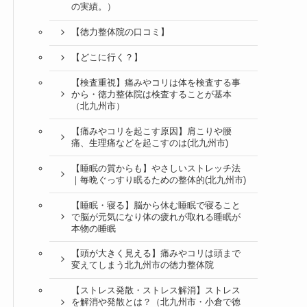
の実績。）
【徳力整体院の口コミ】
【どこに行く？】
【検査重視】痛みやコリは体を検査する事
から・徳力整体院は検査することが基本
（北九州市）
【痛みやコリを起こす原因】肩こりや腰
痛、生理痛などを起こすのは(北九州市)
【睡眠の質からも】やさしいストレッチ法
｜毎晩ぐっすり眠るための整体的(北九州市)
【睡眠・寝る】脳から休む睡眠で寝ること
で脳が元気になり体の疲れが取れる睡眠が
本物の睡眠
【頭が大きく見える】痛みやコリは頭まで
変えてしまう北九州市の徳力整体院
【ストレス発散・ストレス解消】ストレス
を解消や発散とは？（北九州市・小倉で徳