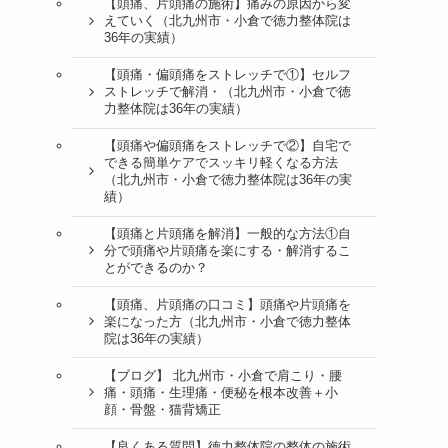
【頭痛、片頭痛の施術】痛みの原因から変
えていく（北九州市・小倉で徳力整体院は
36年の実績）
【頭痛・偏頭痛をストレッチで①】セルフ
ストレッチで解消・（北九州市・小倉で徳
力整体院は36年の実績）
【頭痛や偏頭痛をストレッチで②】自宅で
できる簡単ケアでスッキリ軽くなる方法
（北九州市・小倉で徳力整体院は36年の実
績）
【頭痛と片頭痛を解消】一般的な方法①自
分で頭痛や片頭痛を楽にする・解消するこ
とができるのか？
【頭痛、片頭痛の口コミ】頭痛や片頭痛を
楽になった方（北九州市・小倉で徳力整体
院は36年の実績）
【ブログ】 北九州市・小倉で肩こり・腰
痛・頭痛・生理痛・便秘を根本改善＋小
顔・骨盤・猫背矯正
【良くある質問】徳力整体院の整体の施術