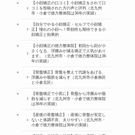
【小顔矯正の口コミ】小顔矯正をされて口
コミを投稿された方の声と評判（北九州
市・小倉で徳力整体院は36年の実績）
【自分でやる小顔矯正・セルフで小顔矯
正】憧れの小顔へ！即効性も期待できる小
顔矯正と効果的
【小顔矯正の徳力整体院】初回から顔が小
さくなる、浮腫みが減る矯正で人気があり
ます。（北九州市・小倉で徳力整体院は36
年の実績）
【骨盤矯正】骨盤を整えて代謝をあげる、
浮腫みや脂肪を減らす（北九州市小倉南区
と小倉北区）
【骨盤矯正で小尻に】骨盤から浮腫みや脂
肪を減らす（北九州市・小倉で徳力整体院
は36年の実績）
【産後の骨盤矯正】：産後に骨盤が安定し
ないと体調不良、太りやすい（北九州市・
小倉で徳力整体院は36年の実績）