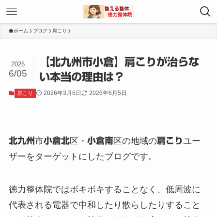
ホーム
ブログ
肩こり
【北九州市小倉】肩こりが治らな
2026
6/05
い本当の理由は？
2026年3月6日
2026年6月5日
肩こり
北九州
市
小倉北
区・
小倉南
区の地域の
肩こり
ユー
ザーをターゲットにしたブログです。
徳力整体院ではボキボキすることなく、低周波に
代表される電器で中和したり散らしたりすること