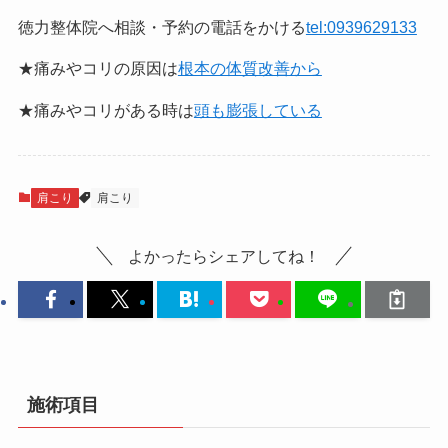
徳力整体院へ相談・予約の電話をかける
tel:0939629133
★痛みやコリの原因は
根本の体質改善から
★痛みやコリがある時は
頭も膨張している
肩こり
肩こり
よかったらシェアしてね！
施術項目