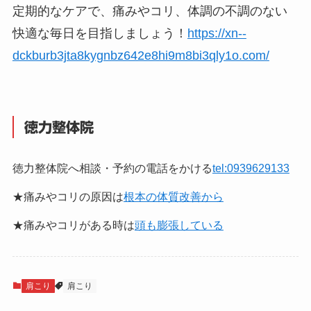
定期的なケアで、痛みやコリ、体調の不調のない
快適な毎日を目指しましょう！
https://xn--
dckburb3jta8kygnbz642e8hi9m8bi3qly1o.com/
徳力整体院
徳力整体院へ相談・予約の電話をかける
tel:0939629133
★痛みやコリの原因は
根本の体質改善から
★痛みやコリがある時は
頭も膨張している
肩こり
肩こり