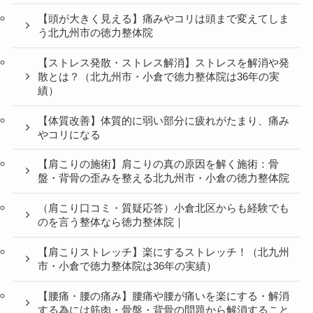
【頭が大きく見える】痛みやコリは頭まで変えてしま
う北九州市の徳力整体院
【ストレス発散・ストレス解消】ストレスを解消や発
散とは？（北九州市・小倉で徳力整体院は36年の実
績）
【体質改善】体質的に弱い部分に疲れがたまり、痛み
やコリになる
【肩こりの施術】肩こりの真の原因を解く施術：骨
盤・背骨の歪みを整える北九州市・小倉の徳力整体院
（肩こり口コミ・質疑応答）小倉北区からも経験でも
のを言う整体なら徳力整体院｜
【肩こりストレッチ】楽にするストレッチ！（北九州
市・小倉で徳力整体院は36年の実績）
【腰痛・腰の痛み】腰痛や腰が痛いを楽にする・解消
する為には筋肉・骨盤・背骨の問題から解消すること