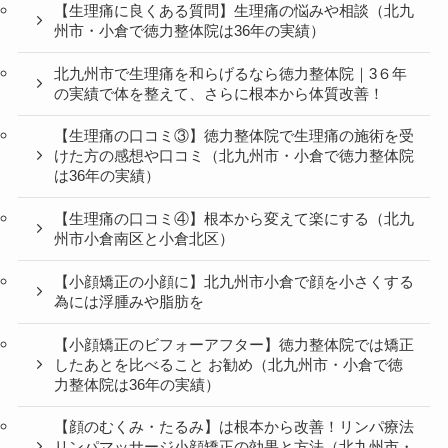
【生理痛に良くある質問】生理痛の悩みや相談（北九
州市・小倉で徳力整体院は36年の実績）
北九州市で生理痛を和らげるなら徳力整体院｜3６年
の実績で体を整えて、さらに根本から体質改善！
【生理痛の口コミ③】徳力整体院で生理痛の施術を受
けた方の感想や口コミ（北九州市・小倉で徳力整体院
は36年の実績）
【生理痛の口コミ④】根本から変えて楽にする（北九
州市小倉南区と小倉北区）
【小顔矯正の小顔に】北九州市小倉で顔を小さくする
為には浮腫みや脂肪を
【小顔矯正のビフォーアフター】徳力整体院では矯正
したあとを比べること お勧め（北九州市・小倉で徳
力整体院は36年の実績）
【顔のむくみ・たるみ】は根本から改善！リンパ療法
リンパマッサージ小顔矯正の効果と方法（北九州市・