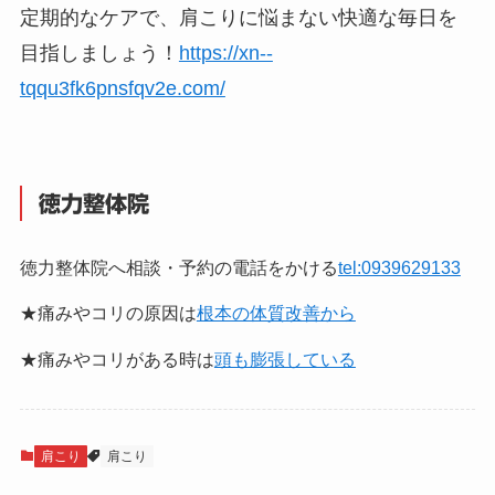
定期的なケアで、肩こりに悩まない快適な毎日を
目指しましょう！
https://xn--
tqqu3fk6pnsfqv2e.com/
徳力整体院
徳力整体院へ相談・予約の電話をかける
tel:0939629133
★痛みやコリの原因は
根本の体質改善から
★痛みやコリがある時は
頭も膨張している
肩こり
肩こり