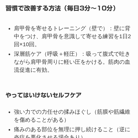
習慣で改善する方法（毎日3分〜10分）
肩甲骨を寄せるトレーニング（壁で）：壁に背
中をつけ、肩甲骨を意識して寄せる練習を1日2
回×10回。
深層筋ケア（呼吸＋軽圧）：吸って腹式で吐き
ながら肩甲骨周りに軽い圧をかける。筋肉の血
流促進に有効。
やってはいけないセルフケア
強い力での力任せの揉みほぐし（筋膜や筋繊維
を傷めることがある）
痛みのある部位を無理に押し続けること（逆に
炎症を悪化させる場合あり）