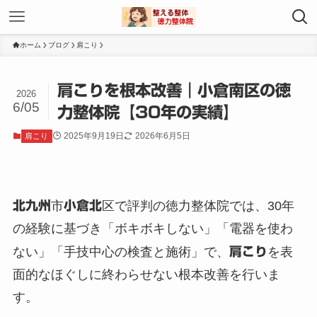
ホーム
ブログ
肩こり
肩こりを根本改善｜小倉南区の徳
2026
6/05
力整体院【30年の実績】
2025年9月19日
2026年6月5日
肩こり
北九州
市
小倉北
区で評判の徳力整体院では、30年
の経験に基づき「ボキボキしない」「電器を使わ
ない」「手技中心の検査と施術」で、
肩こり
を表
面的なほぐしに終わらせない根本改善を行いま
す。