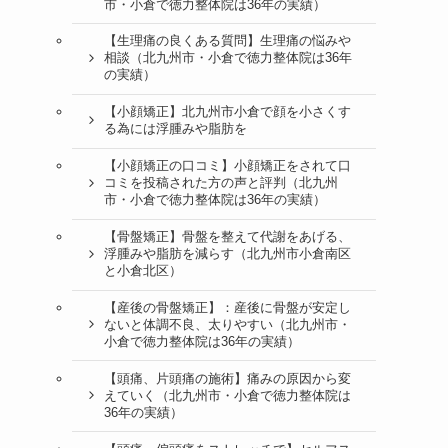
市・小倉で徳力整体院は36年の実績）
【生理痛の良くある質問】生理痛の悩みや
相談（北九州市・小倉で徳力整体院は36年
の実績）
【小顔矯正】北九州市小倉で顔を小さくす
る為には浮腫みや脂肪を
【小顔矯正の口コミ】小顔矯正をされて口
コミを投稿された方の声と評判（北九州
市・小倉で徳力整体院は36年の実績）
【骨盤矯正】骨盤を整えて代謝をあげる、
浮腫みや脂肪を減らす（北九州市小倉南区
と小倉北区）
【産後の骨盤矯正】：産後に骨盤が安定し
ないと体調不良、太りやすい（北九州市・
小倉で徳力整体院は36年の実績）
【頭痛、片頭痛の施術】痛みの原因から変
えていく（北九州市・小倉で徳力整体院は
36年の実績）