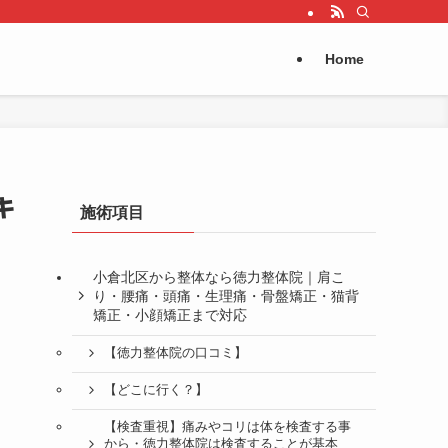
Home
キ
施術項目
小倉北区から整体なら徳力整体院｜肩こ
り・腰痛・頭痛・生理痛・骨盤矯正・猫背
矯正・小顔矯正まで対応
【徳力整体院の口コミ】
【どこに行く？】
【検査重視】痛みやコリは体を検査する事
から・徳力整体院は検査することが基本