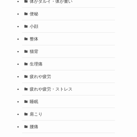
体がダルイ・体が重い
便秘
小顔
整体
猫背
生理痛
疲れや疲労
疲れや疲労・ストレス
睡眠
肩こり
腰痛