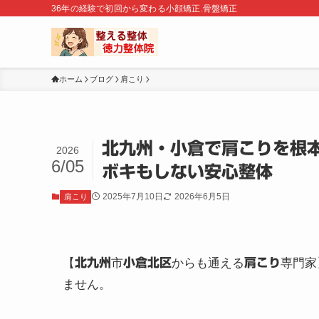
36年の経験で初回から変わる小顔矯正.骨盤矯正
ホーム
ブログ
肩こり
北九州・小倉で肩こりを根
2026
6/05
ボキもしない安心整体
2025年7月10日
2026年6月5日
肩こり
【
北九州
市
小倉北区
からも通える
肩こり
専門家
ません。