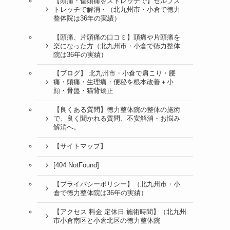
【頭痛・偏頭痛をストレッチで】セルフス
トレッチで解消・（北九州市・小倉で徳力
整体院は36年の実績）
【頭痛、片頭痛の口コミ】頭痛や片頭痛を
楽になった方（北九州市・小倉で徳力整体
院は36年の実績）
【ブログ】 北九州市・小倉で肩こり・腰
痛・頭痛・生理痛・便秘を根本改善＋小
顔・骨盤・猫背矯正
【良くある質問】徳力整体院の整体の施術
で、良く聞かれる質問、不安解消・お悩み
解消へ。
【サイトマップ】
[404 NotFound]
【プライバシーポリシー】（北九州市・小
倉で徳力整体院は36年の実績）
【アクセス 料金 定休日 施術時間】（北九州
市小倉南区と小倉北区の徳力整体院