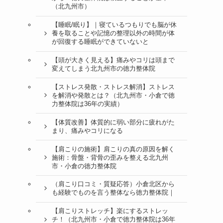
（北九州市）
【睡眠/眠り】｜寝ているつもりでも脳が休
養を取ることや記憶の整理以外の時間が体
が回復する睡眠ができていないと
【頭が大きく見える】痛みやコリは頭まで
変えてしまう北九州市の徳力整体院
【ストレス発散・ストレス解消】ストレス
を解消や発散とは？（北九州市・小倉で徳
力整体院は36年の実績）
【体質改善】体質的に弱い部分に疲れがた
まり、痛みやコリになる
【肩こりの施術】肩こりの真の原因を解く
施術：骨盤・背骨の歪みを整える北九州
市・小倉の徳力整体院
（肩こり口コミ・質疑応答）小倉北区から
も経験でものを言う整体なら徳力整体院｜
【肩こりストレッチ】楽にするストレッ
チ！（北九州市・小倉で徳力整体院は36年