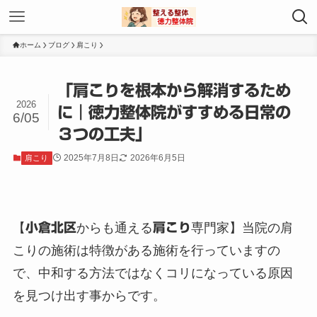
ホーム
ブログ
肩こり
「肩こりを根本から解消するため
2026
に｜徳力整体院がすすめる日常の
6/05
３つの工夫」
2025年7月8日
2026年6月5日
肩こり
【
小倉北区
からも通える
肩こり
専門家】当院の肩
こりの施術は特徴がある施術を行っていますの
で、中和する方法ではなくコリになっている原因
を見つけ出す事からです。