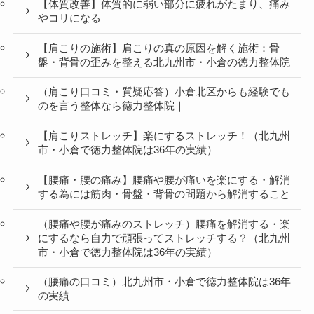
【体質改善】体質的に弱い部分に疲れがたまり、痛み
やコリになる
【肩こりの施術】肩こりの真の原因を解く施術：骨
盤・背骨の歪みを整える北九州市・小倉の徳力整体院
（肩こり口コミ・質疑応答）小倉北区からも経験でも
のを言う整体なら徳力整体院｜
【肩こりストレッチ】楽にするストレッチ！（北九州
市・小倉で徳力整体院は36年の実績）
【腰痛・腰の痛み】腰痛や腰が痛いを楽にする・解消
する為には筋肉・骨盤・背骨の問題から解消すること
（腰痛や腰が痛みのストレッチ）腰痛を解消する・楽
にするなら自力で頑張ってストレッチする？（北九州
市・小倉で徳力整体院は36年の実績）
（腰痛の口コミ）北九州市・小倉で徳力整体院は36年
の実績