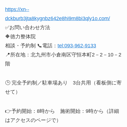
https://xn--
dckburb3jta8kygnbz642e8hi9m8bi3qly1o.com/
✅お問い合わせ方法
🔶徳力整体院
相談・予約制 📞電話：
tel:093-962-9133
📍所在地：北九州市小倉南区守恒本町2－2－10－2
階
🕒 完全予約制／駐車場あり 3台共用（看板側に寄
せて）
👉予約開始：8時から 施術開始：9時から（詳細
はアクセスのページで）