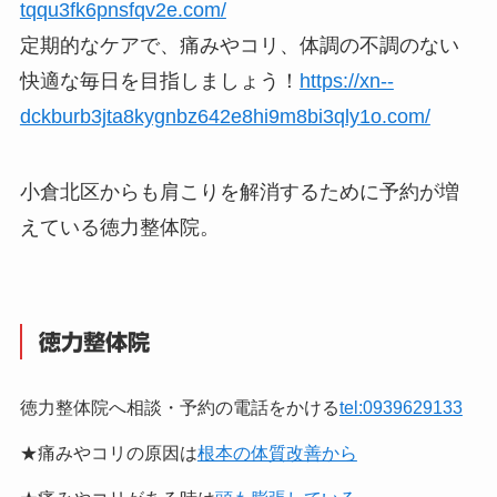
所在地：北九州市小倉南区守恒本町2－2－10－2階
駐車場完備 3台共用
予約開始：8時から 施術開始：9時から（詳細は
アクセスのページで）
【※詳細はアクセスページで】
https://xn--
tqqu3fk6pnsfqv2e.com/
定期的なケアで、痛みやコリ、体調の不調のない
快適な毎日を目指しましょう！
https://xn--
dckburb3jta8kygnbz642e8hi9m8bi3qly1o.com/
小倉北区からも肩こりを解消するために予約が増
えている徳力整体院。