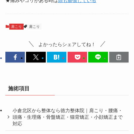
徳力整体院
徳力整体院へ相談・予約の電話をかける
tel:0939629133
★痛みやコリの原因は
根本の体質改善から
★痛みやコリがある時は
頭も膨張している
肩こり
肩こり
よかったらシェアしてね！