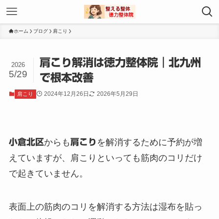
ホーム
ブログ
肩こり
肩こり解消は徳力整体院｜北九州
2026
5/29
で根本改善
2024年12月26日
2026年5月29日
肩こり
小倉北区
からも
肩こり
を解消するために予約が増
えていますが、肩こりといっても筋肉のコリだけ
で起きていません。
表面上の筋肉のコリを解消する方法は湿布を貼っ