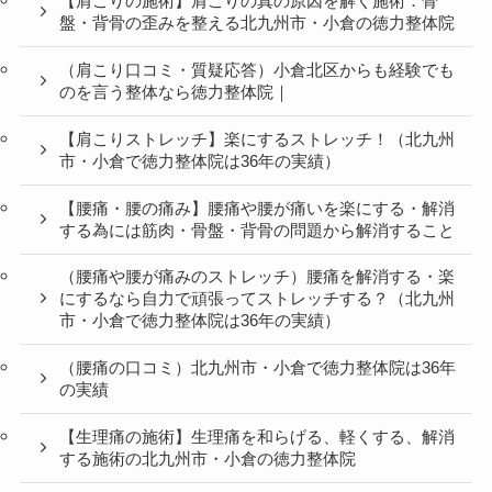
【ストレス発散・ストレス解消】ストレスを解消や発
散とは？（北九州市・小倉で徳力整体院は36年の実
績）
【体質改善】体質的に弱い部分に疲れがたまり、痛み
やコリになる
【肩こりの施術】肩こりの真の原因を解く施術：骨
盤・背骨の歪みを整える北九州市・小倉の徳力整体院
（肩こり口コミ・質疑応答）小倉北区からも経験でも
のを言う整体なら徳力整体院｜
【肩こりストレッチ】楽にするストレッチ！（北九州
市・小倉で徳力整体院は36年の実績）
【腰痛・腰の痛み】腰痛や腰が痛いを楽にする・解消
する為には筋肉・骨盤・背骨の問題から解消すること
（腰痛や腰が痛みのストレッチ）腰痛を解消する・楽
にするなら自力で頑張ってストレッチする？（北九州