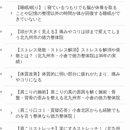
【睡眠/眠り】｜寝ているつもりでも脳が休養を取る
ことや記憶の整理以外の時間が体が回復する睡眠がで
きていないと
【頭が大きく見える】痛みやコリは頭まで変えてしま
う北九州市の徳力整体院
【ストレス発散・ストレス解消】ストレスを解消や発
散とは？（北九州市・小倉で徳力整体院は36年の実
績）
【体質改善】体質的に弱い部分に疲れがたまり、痛み
やコリになる
【肩こりの施術】肩こりの真の原因を解く施術：骨
盤・背骨の歪みを整える北九州市・小倉の徳力整体院
（肩こり口コミ・質疑応答）小倉北区からも経験でも
のを言う整体なら徳力整体院｜
【肩こりストレッチ】楽にするストレッチ！（北九州