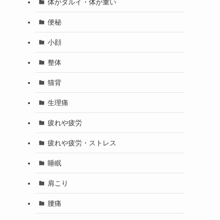
体がダルイ・体が重い
便秘
小顔
整体
猫背
生理痛
疲れや疲労
疲れや疲労・ストレス
睡眠
肩こり
腰痛