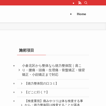
Home
施術項目
小倉北区から整体なら徳力整体院｜肩こ
り・腰痛・頭痛・生理痛・骨盤矯正・猫背
矯正・小顔矯正まで対応
【徳力整体院の口コミ】
【どこに行く？】
【検査重視】痛みやコリは体を検査する事
から・徳力整体院は検査することが基本