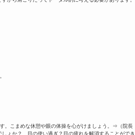
を促進する効果があります。
りしてマッサージする。
⇒（院長の個人的な見解）
多くの方
起きる原因は関係なく筋肉を揉むだけになります。
にマッサージしてもらう。
⇒（院長の個人的な見解）
専門家
ですから肩こりだってトータル的に考える必要があります。