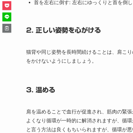
1. ストレッチを習慣に！
肩周りの筋肉を伸ばすストレッチは、肩こり解
す。
⇒（院長の個人的な見解）
ストレッチと言
肩こりが筋肉の収縮から起きているのであれば
循環が良くなることが起こりますが、はたして
肩回し
: 両手を肩に置き、ゆっくりと肩を
腕を後ろに組む
: 両腕を後ろで組み、ゆっ
首を左右に倒す
: 左右にゆっくりと首を倒
2. 正しい姿勢を心がける