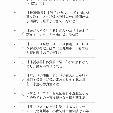
（北九州市）
【睡眠/眠り】｜寝ているつもりでも脳が休
養を取ることや記憶の整理以外の時間が体
が回復する睡眠ができていないと
【頭が大きく見える】痛みやコリは頭まで
変えてしまう北九州市の徳力整体院
【ストレス発散・ストレス解消】ストレス
を解消や発散とは？（北九州市・小倉で徳
力整体院は36年の実績）
【体質改善】体質的に弱い部分に疲れがた
まり、痛みやコリになる
【肩こりの施術】肩こりの真の原因を解く
施術：骨盤・背骨の歪みを整える北九州
市・小倉の徳力整体院
（肩こり口コミ・質疑応答）小倉北区から
も経験でものを言う整体なら徳力整体院｜
【肩こりストレッチ】楽にするストレッ
チ！（北九州市・小倉で徳力整体院は36年