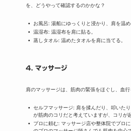
猫背や同じ姿勢を長時間続けることは、肩こり
をかけないようにしましょう。
3. 温める
肩を温めることで血行が促進され、筋肉の緊張
よくなり循環が一時的に解消されますが、循環
と言う方法は良くもちいられますが、循環が悪
を、どうやって確認するのかかな？
お風呂
: 湯船にゆっくりと浸かり、肩を温
温湿布
: 温湿布を肩に貼る。
蒸しタオル
: 温めたタオルを肩に当てる。