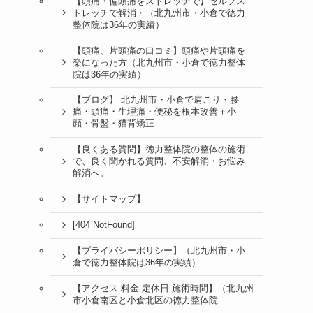
【頭痛・偏頭痛をストレッチで】セルフス
トレッチで解消・（北九州市・小倉で徳力
整体院は36年の実績）
【頭痛、片頭痛の口コミ】頭痛や片頭痛を
楽になった方（北九州市・小倉で徳力整体
院は36年の実績）
【ブログ】 北九州市・小倉で肩こり・腰
痛・頭痛・生理痛・便秘を根本改善＋小
顔・骨盤・猫背矯正
【良くある質問】徳力整体院の整体の施術
で、良く聞かれる質問、不安解消・お悩み
解消へ。
【サイトマップ】
[404 NotFound]
【プライバシーポリシー】（北九州市・小
倉で徳力整体院は36年の実績）
【アクセス 料金 定休日 施術時間】（北九州
市小倉南区と小倉北区の徳力整体院