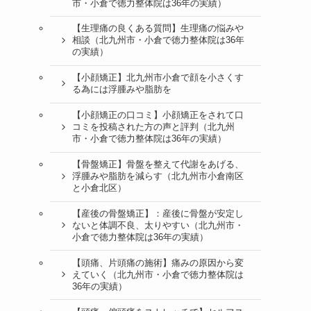
市・小倉で徳力整体院は36年の実績）
【生理痛の良くある質問】生理痛の悩みや
相談（北九州市・小倉で徳力整体院は36年
の実績）
【小顔矯正】北九州市小倉で顔を小さくす
る為には浮腫みや脂肪を
【小顔矯正の口コミ】小顔矯正をされて口
コミを投稿された方の声と評判（北九州
市・小倉で徳力整体院は36年の実績）
【骨盤矯正】骨盤を整えて代謝をあげる、
浮腫みや脂肪を減らす（北九州市小倉南区
と小倉北区）
【産後の骨盤矯正】：産後に骨盤が安定し
ないと体調不良、太りやすい（北九州市・
小倉で徳力整体院は36年の実績）
【頭痛、片頭痛の施術】痛みの原因から変
えていく（北九州市・小倉で徳力整体院は
36年の実績）