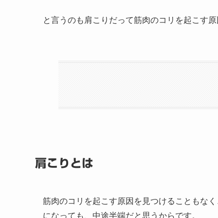
と言うのも肩こりだって筋肉のコリを起こす原
肩こりとは
肩を使うことが増えている
肩こり解消のためのヒント集！
1. ストレッチを習慣に！
2. 正しい姿勢を心がける
3. 温める
4. マッサージ
5. 生活習慣の見直し