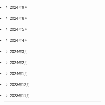
2024年9月
2024年8月
2024年5月
2024年4月
2024年3月
2024年2月
2024年1月
2023年12月
2023年11月