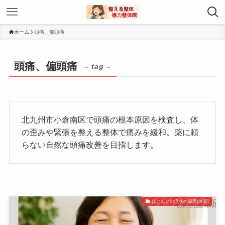
ホーム
頭痛、偏頭痛
頭痛、偏頭痛
– tag –
北九州市小倉南区で頭痛の根本原因を検査し、体
の歪みや緊張を整える整体で痛みを緩和。薬に頼
らない自然な頭痛改善を目指します。
ほとんどの症状の原因(体質)