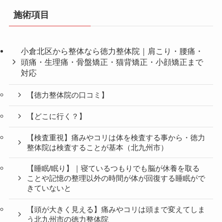
施術項目
小倉北区から整体なら徳力整体院｜肩こり・腰痛・
頭痛・生理痛・骨盤矯正・猫背矯正・小顔矯正まで
対応
【徳力整体院の口コミ】
【どこに行く？】
【検査重視】痛みやコリは体を検査する事から・徳力
整体院は検査することが基本（北九州市）
【睡眠/眠り】｜寝ているつもりでも脳が休養を取る
ことや記憶の整理以外の時間が体が回復する睡眠がで
きていないと
【頭が大きく見える】痛みやコリは頭まで変えてしま
う北九州市の徳力整体院