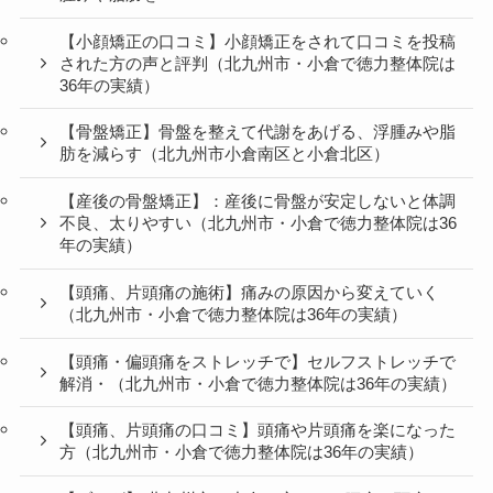
【小顔矯正の口コミ】小顔矯正をされて口コミを投稿
された方の声と評判（北九州市・小倉で徳力整体院は
36年の実績）
【骨盤矯正】骨盤を整えて代謝をあげる、浮腫みや脂
肪を減らす（北九州市小倉南区と小倉北区）
【産後の骨盤矯正】：産後に骨盤が安定しないと体調
不良、太りやすい（北九州市・小倉で徳力整体院は36
年の実績）
【頭痛、片頭痛の施術】痛みの原因から変えていく
（北九州市・小倉で徳力整体院は36年の実績）
【頭痛・偏頭痛をストレッチで】セルフストレッチで
解消・（北九州市・小倉で徳力整体院は36年の実績）
【頭痛、片頭痛の口コミ】頭痛や片頭痛を楽になった
方（北九州市・小倉で徳力整体院は36年の実績）