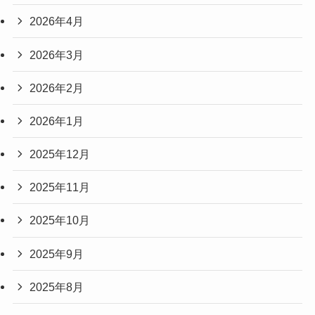
2026年4月
2026年3月
2026年2月
2026年1月
2025年12月
2025年11月
2025年10月
2025年9月
2025年8月